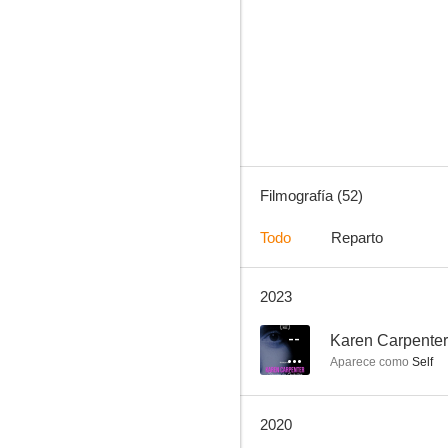
Historias de la cripta
8.4
Filmografía (52)
Todo
Reparto
2023
Superman: La serie animada
7.0
--
Karen Carpenter:
Aparece como
Self
2020