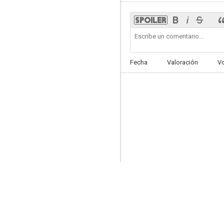
Christmas Land
Fecha
Valoración
V
5.3
Acusada a los 17
4.5