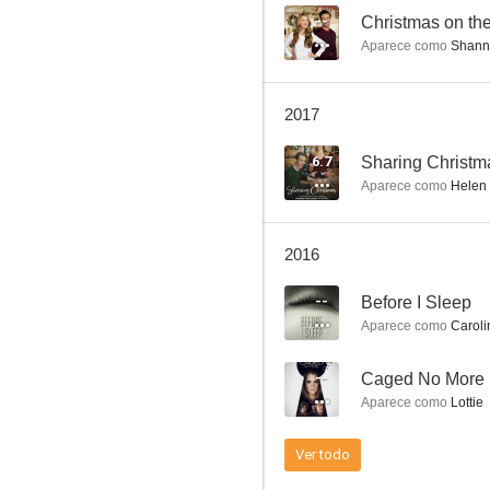
--
Christmas on th
Aparece como
Shann
Missing
2017
6.3
6.7
Sharing Christm
Aparece como
Helen
2016
--
Before I Sleep
Aparece como
Caroli
Recuerdos
--
Caged No More
6.0
Aparece como
Lottie
Ver todo