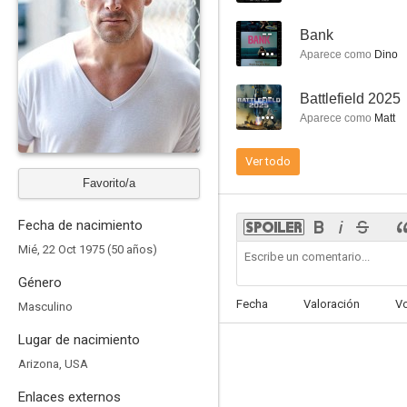
--
Bank
Aparece como
Dino
--
Battlefield 2025
Tales of a 5th Grade Robin Hood
Aparece como
Matt
--
Ver todo
Favorito/a
Fecha de nacimiento
Mié, 22 Oct 1975 (50 años)
Género
Fecha
Valoración
V
Masculino
Human Zoo
Lugar de nacimiento
--
Arizona, USA
Enlaces externos