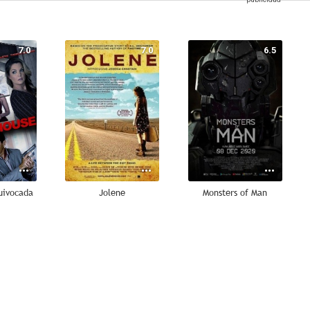
7.0
7.0
6.5
uivocada
Jolene
Monsters of Man
5.5
5.0
4.6