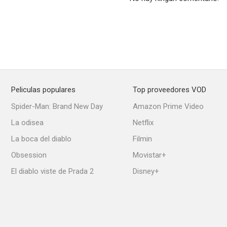
Lowlife
Slammed!
Anthe
--
--
Peliculas populares
Top proveedores VOD
Spider-Man: Brand New Day
Amazon Prime Video
La odisea
Netflix
La boca del diablo
Filmin
Obsession
Movistar+
El diablo viste de Prada 2
Disney+
Die Fighting
Asteroide contra la Tierra
The Mark 2: R
--
--