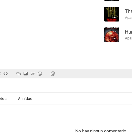
--
The
Apa
--
Hu
Grace and Grit
Intersect
Bank
Apa
--
--
otos
Afinidad
The Way We Weren't
President Evil
Flight 
--
--
No hay ningun comentario.