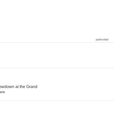
192
Sport Kill's (Sportkill)
La era de los dinosaurios
4.0
3.5
3.5
 respiro
Caged
Terms & Conditions
3.0
2.0
2.0
owdown at the Grand
arto