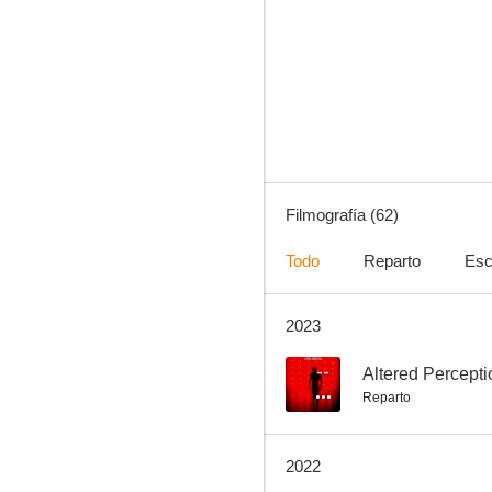
Slam: Todo por una chica
4.5
Filmografía (62)
Todo
Reparto
Esc
2023
The Murder of Nicole Brown Simpson
3.4
--
Altered Percepti
Reparto
2022