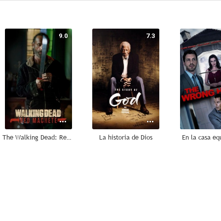
9.0
7.3
The Walking Dead: Red Machete
La historia de Dios
En la casa eq
6.0
5.6