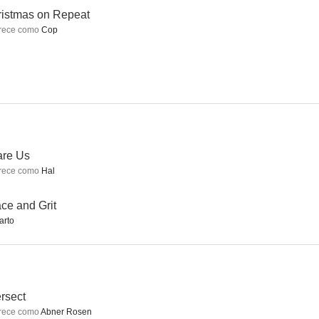
istmas on Repeat
rece como
Cop
Megatiburón contra crocosaurio
Hotel Dunsmuir
Una nueva identidad
--
--
--
are Us
rece como
Hal
ce and Grit
arto
n Repeat
Sleep No More
Scare Us
--
--
--
ersect
rece como
Abner Rosen