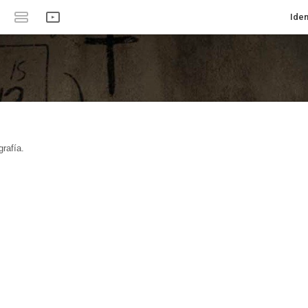
Iden
rafía.