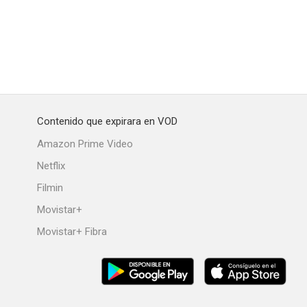
m
Infernal
Six Ways to Die
--
--
--
Contenido que expirara en VOD
Amazon Prime Video
Netflix
Filmin
Movistar+
Movistar+ Fibra
edemption
Kirby's Dream House
Un asesino en la familia
--
--
--