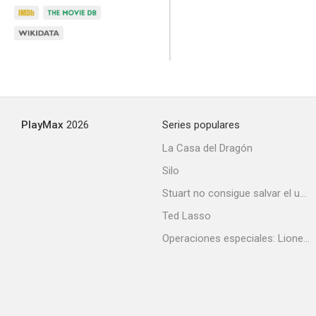
Tom Clancy's Ghost Recon Wildlands: War Within the Cartel
--
PlayMax
2026
Series populares
La Casa del Dragón
Silo
Stuart no consigue salvar el universo
Ted Lasso
Operaciones especiales: Lioness
Locker 13
--