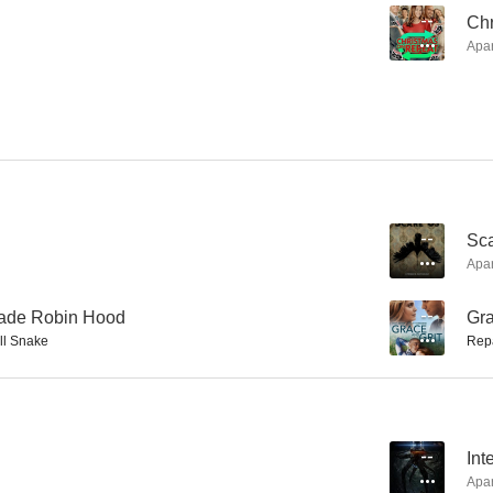
--
Chr
Apa
La verdad sobre Katie
Sensitive: The Untold Story
--
--
--
Sc
Apa
Grade Robin Hood
--
Gra
ll Snake
Rep
Altered Perceptions
Showdown at the Grand
Christmas o
--
--
--
Int
Apa