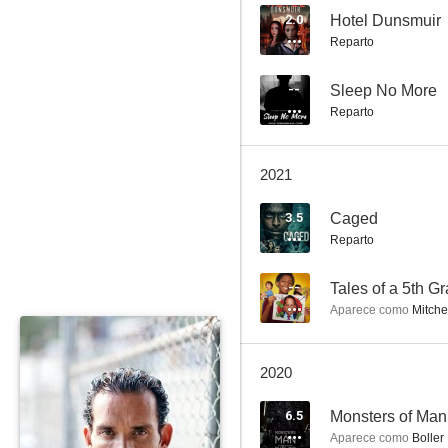
2.0
Hotel Dunsmuir
Reparto
La piedra sagrada
--
Sleep No More
Reparto
1.0
2021
3.5
Caged
Reparto
--
Tales of a 5th 
Aparece como
Mitche
Hood of the Living Dead
--
2020
6.5
Monsters of Man
Aparece como
Boller