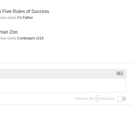
 Five Rules of Success
rece como
X's Father
man Zoo
The Five Rules of Success
Battlefield 2025
rece como
Contestant 1018
--
--
--
Mínimo de
50
palabras
666
Intensive Care
Escape from Ensenada
--
--
--