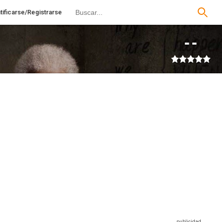
tificarse/Registrarse
--