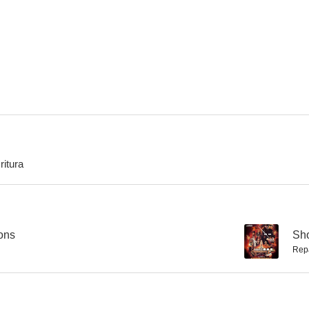
Una obsesión incurable
Más allá de la locura
Vuelo 
4.2
4.0
ritura
Catástrofe en la Tierra
Room for Rent
Esperando un
3.0
3.0
ons
--
Sh
Rep