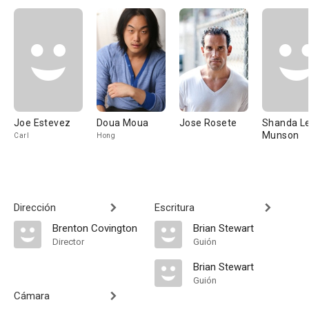
Joe Estevez
Doua Moua
Jose Rosete
Shanda L
Munson
Carl
Hong
Dirección
Escritura
Brenton Covington
Brian Stewart
Director
Guión
Brian Stewart
Guión
Cámara