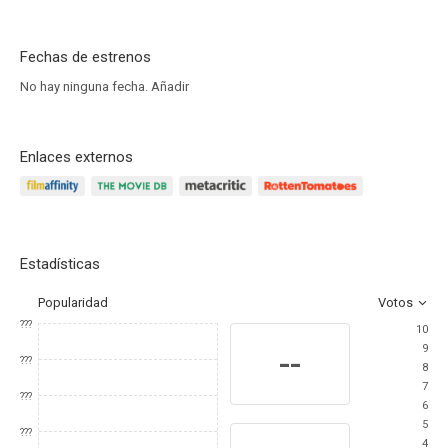
Fechas de estrenos
No hay ninguna fecha.
Añadir
Enlaces externos
Estadísticas
Popularidad
Votos
???
10
9
--
???
8
7
???
6
5
???
4