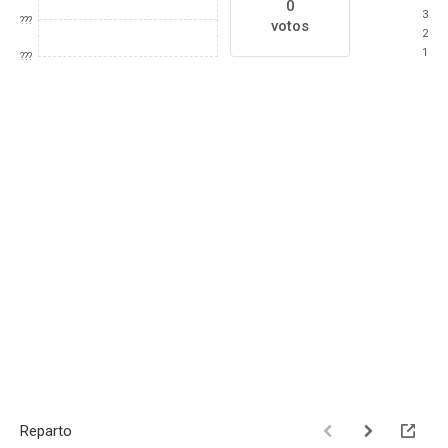
0
3
???
votos
2
1
???
Reparto