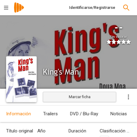
Identificarse/Registrarse
--
Sin valorar
King's Man
Marcar ficha
Estrenada
Información
Trailers
DVD / Blu-Ray
Noticias
Título original
Año
Duración
Clasificación por edades