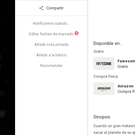
Compartir
Notificarme cuando...
N
Editar fechas de marcado
Disponible en...
Añadir nota privada
Gratis
Añadir a la lista/s
Faweso
Recomendar
Gratis:
Compra física
Amazon
Compra fí
Sinopsis
Cuando un gran meteorit
sacar al planeta de su ej