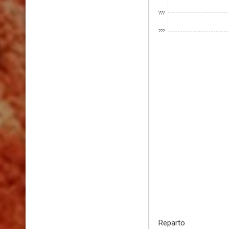
???
???
Reparto