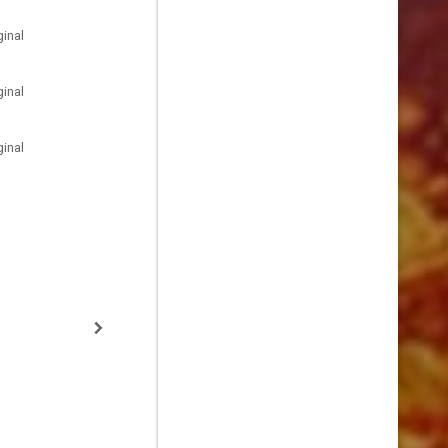
inal
inal
inal