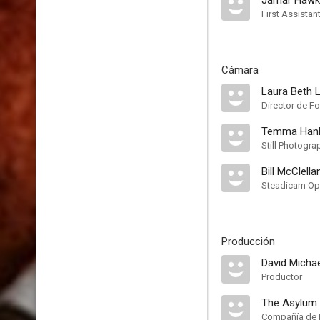
Jamar Hawk
First Assistan
Cámara
Laura Beth 
Director de F
Temma Hank
Still Photogra
Bill McClella
Steadicam Op
Producción
David Michae
Productor
The Asylum
Compañía de 