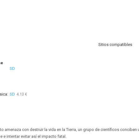
Sitios compatibles
me
SD
sica:
SD
4.13 €
o amenaza con destruir la vida en la Tierra, un grupo de científicos conciben 
e e intentar evitar así el impacto fatal.