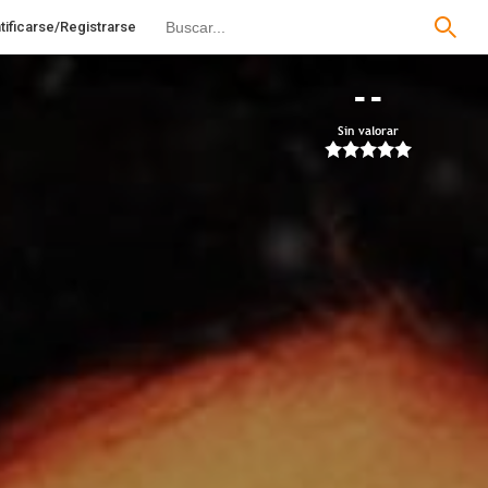
tificarse/Registrarse
--
Sin valorar