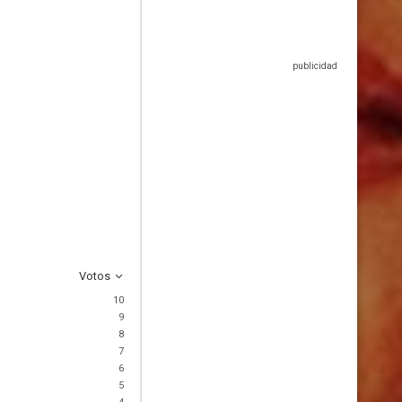
Votos
10
9
8
7
6
5