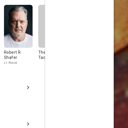
Robert R.
Theresa Jun-
Craig Blair
Gerald We
Shafer
Tao
Terry
Chief Warrant
Officer Mason
Lt. Rouse