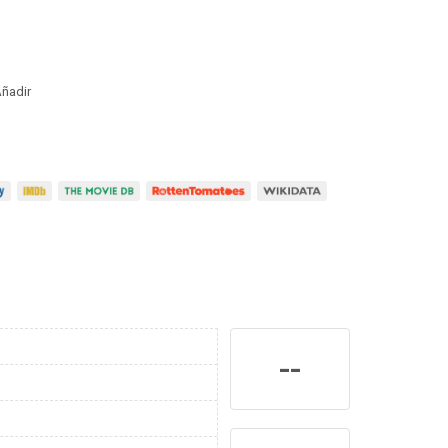
ñadir
--