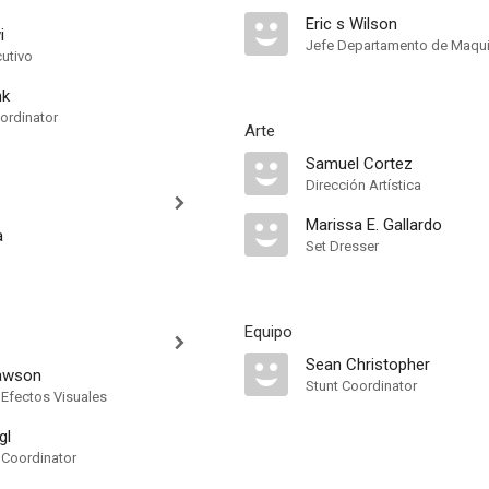
Eric s Wilson
i
Jefe Departamento de Maquil
cutivo
nk
ordinator
Arte
Samuel Cortez
Dirección Artística
Marissa E. Gallardo
a
Set Dresser
Equipo
Sean Christopher
Lawson
Stunt Coordinator
 Efectos Visuales
gl
 Coordinator