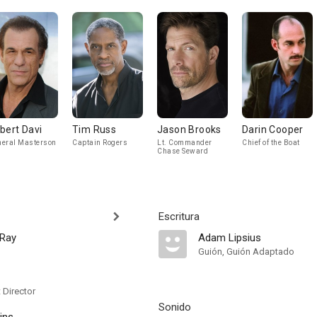
bert Davi
Tim Russ
Jason Brooks
Darin Cooper
eral Masterson
Captain Rogers
Lt. Commander
Chief of the Boat
Chase Seward
Escritura
 Ray
Adam Lipsius
Guión, Guión Adaptado
t Director
Sonido