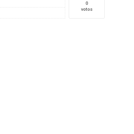
0
votos