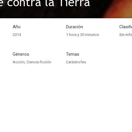
e contra la Tierra
Año
Duración
Clasif
2014
1 hora y 30 minutos
Sin inf
Géneros
Temas
Acción
,
Ciencia ficción
Catástrofes