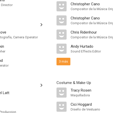
ins
Christopher Cano
t Director
Compositor de la Música Orig
Christopher Cano
Compositor de la Música Orig
Love
Chris Ridenhour
otografía, Camera Operator
Compositor de la Música Orig
in
Andy Hurtado
pher
Sound Effects Editor
nd
3 más
erator
Costume & Make-Up
Tracy Rosen
l Latt
Maquilladora
Cici Hoggard
Diseño de Vestuario
Produccion