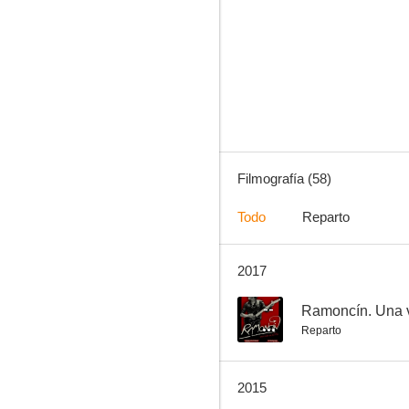
Mentes criminales
10
Filmografía (58)
Todo
Reparto
2017
Ahora me toca a mí
8.7
--
Ramoncín. Una vi
Reparto
2015