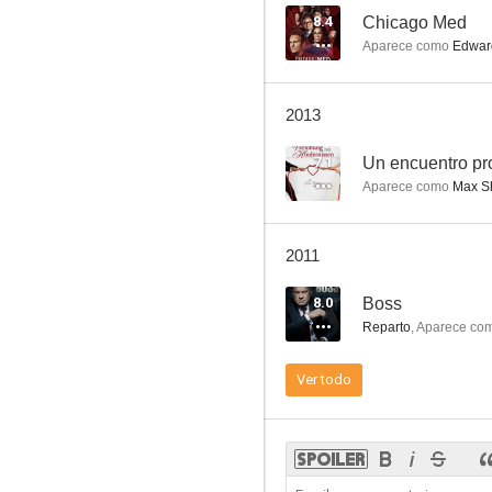
8.4
Chicago Med
Aparece como
Edward
Más allá del límite
2013
8.2
7.1
Un encuentro p
Aparece como
Max Sh
2011
8.0
Boss
Reparto
,
Aparece co
Kojak
Ver todo
7.8