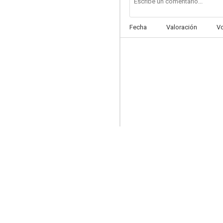
Fecha
Valoración
V
Perdidos en el espacio
7.5
Mannix
6.7