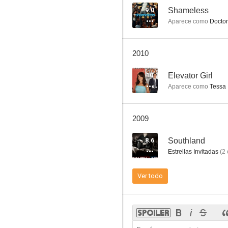
9.0
Shameless
Aparece como
Doctor
Qué les pasa a los hombres
2010
9.0
10
Elevator Girl
Aparece como
Tessa
2009
8.6
Southland
Estrellas Invitadas
(
2
Los años bárbaros
Ver todo
7.9