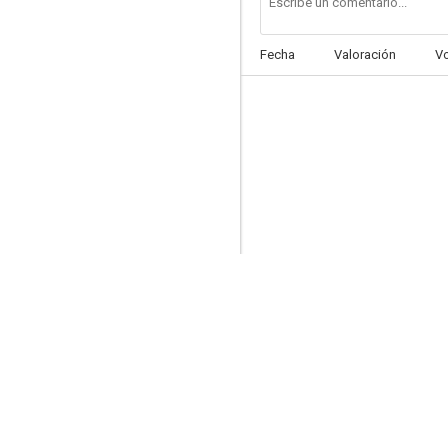
Fecha
Valoración
V
Animatrix: Programa
6.7
Si las paredes hablasen
5.4