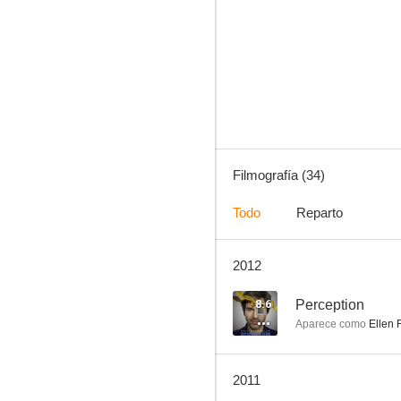
CSI: Las Vegas
8.4
Filmografía (34)
Todo
Reparto
2012
The Closer
6.5
8.6
Perception
Aparece como
Ellen 
2011