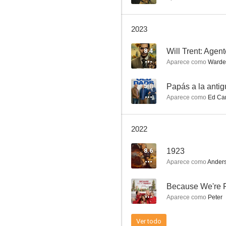
The Blacklist
2023
8.4
8.4
Will Trent: Agen
Aparece como
Warden
5.8
Papás a la anti
Aparece como
Ed Ca
2022
MacGyver
8.6
1923
8.1
Aparece como
Ander
--
Because We're 
Aparece como
Peter
Ver todo