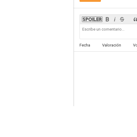
SEAL Team
7.9
Fecha
Valoración
V
Torchwood
7.2