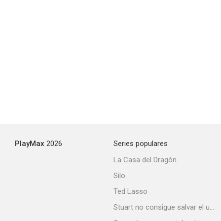
El regreso de los mosqueteros
5.9
Juramento de silencio
PlayMax
2026
Series populares
5.7
La Casa del Dragón
Silo
Ted Lasso
Stuart no consigue salvar el universo