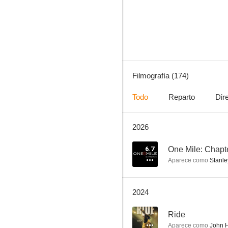
Mentes criminales
8.7
Filmografía (174)
Todo
Reparto
Dir
2026
Psych
8.5
6.7
One Mile: Chapt
Aparece como
Stanle
2024
--
Ride
Aparece como
John 