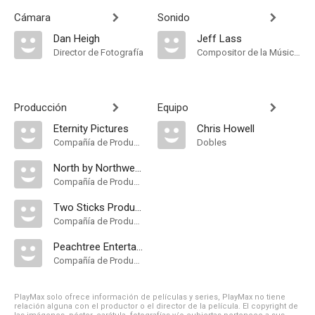
Cámara
Sonido
Dan Heigh
Jeff Lass
Director de Fotografía
Compositor de la Música Original
Producción
Equipo
Eternity Pictures
Chris Howell
Compañía de Produccion
Dobles
North by Northwest Entertainment
Compañía de Produccion
Two Sticks Productions
Compañía de Produccion
Peachtree Entertainment
Compañía de Produccion
PlayMax solo ofrece información de películas y series, PlayMax no tiene
relación alguna con el productor o el director de la película. El copyright de