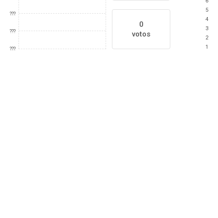
6
5
???
4
0
3
???
votos
2
1
???