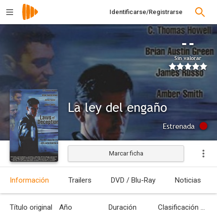
Identificarse/Registrarse
--
Sin valorar
La ley del engaño
Estrenada
Marcar ficha
Información
Trailers
DVD / Blu-Ray
Noticias
Título original
Año
Duración
Clasificación por edades