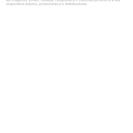
las imágenes, póster, carátula, fotografías y/o cubiertas pertenece a sus
respectivos autores, productoras y/o distribuidoras.