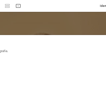
Iden
rafía.