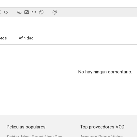
Sin cita previa
Cinco hermanos
CSI: Mi
otos
Afinidad
7.5
7.2
No hay ningun comentario.
Wayward Pines
La guerra de Hart
Push
8.8
8.8
Peliculas populares
Top proveedores VOD