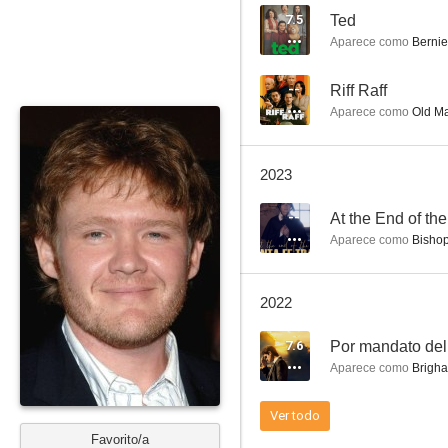
7.5
Ted
Aparece como
Bernie
24
--
Riff Raff
Aparece como
Old Ma
8.4
2023
--
At the End of the
Aparece como
Bisho
2022
Chicago Med
7.6
Por mandato del
8.1
Aparece como
Brigh
Ver todo
Favorito/a