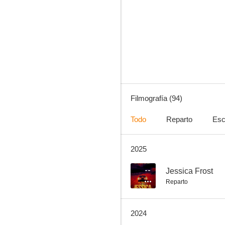
Suits: La clave del éxito
8.9
Filmografía (94)
Todo
Reparto
Esc
2025
Las chicas Gilmore
8.7
--
Jessica Frost
Reparto
2024