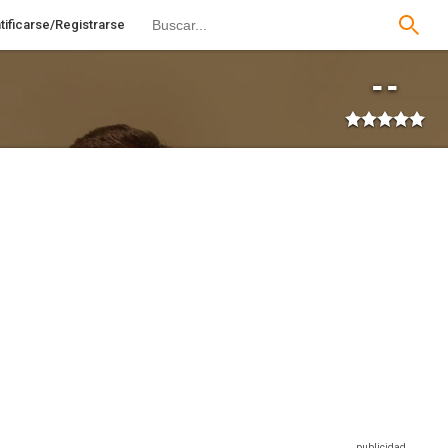
tificarse/Registrarse
--