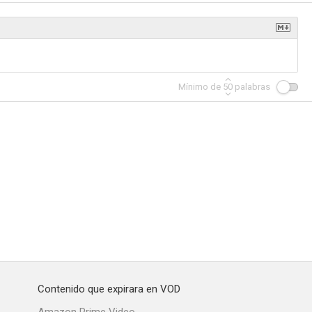
ami
Masters of Sex
Por mandato del cielo
Mínimo de
50
palabras
6.6
6.2
5.9
Flubber y el profesor chiflado
La jungla: Un buen día para morir
8.6
8.3
7.8
Contenido que expirara en VOD