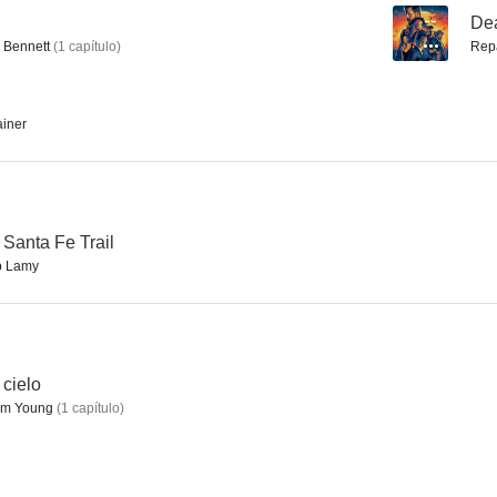
--
De
 Bennett
(
1
capítulo
)
Rep
Psych
Navy, investigación criminal (NCIS)
Infierno sobr
iner
8.3
8.3
 Santa Fe Trail
p Lamy
Supergirl
Caso abierto
Para toda la 
 cielo
8.0
7.9
am Young
(
1
capítulo
)