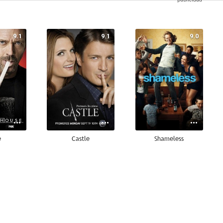
9.1
9.1
9.0
e
Castle
Shameless
9.0
9.0
8.9