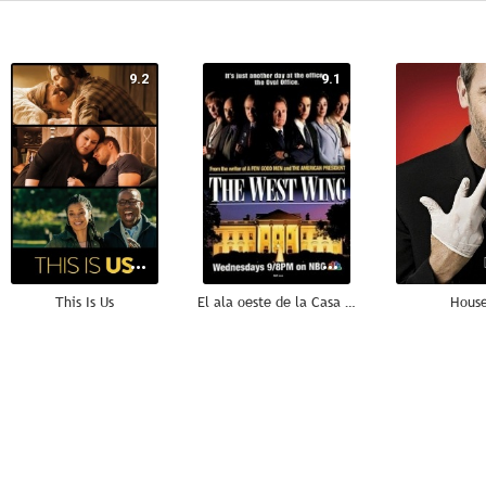
9.2
9.1
This Is Us
El ala oeste de la Casa Blanca
Hous
9.0
9.0