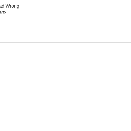
ad Wrong
arto
e ruedas
Último aviso
E.R.: Urgencias
8.3
8.2
8.1
humanidad
The Rookie
Brokeback Mountain (En terreno vedado)
7.9
7.7
7.6