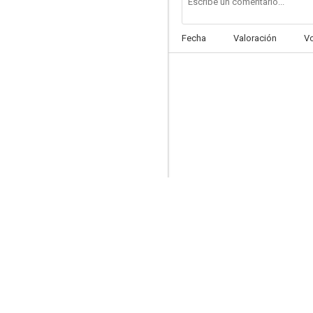
Fecha
Valoración
V
Below the Belt (Human Error)
--
Tormenta - Storm
--