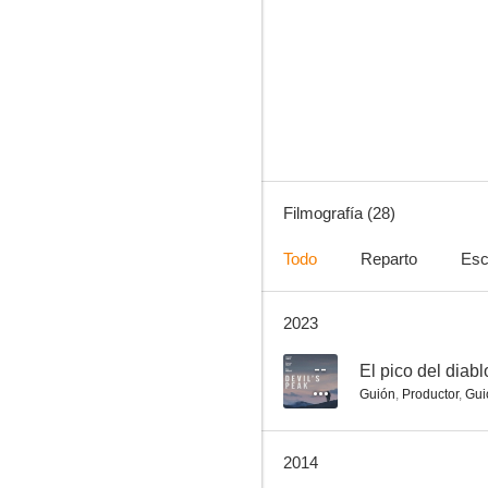
Los caraconos
7.1
Filmografía (28)
Todo
Reparto
Esc
2023
Hi-Lo Country
6.6
--
El pico del diabl
Guión
,
Productor
,
Gui
2014