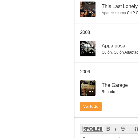
--
This Last Lonely
Aparece como
CHP Of
Wild Bill
2008
--
6.8
Appaloosa
Guión
,
Guión Adapta
2006
--
The Garage
Reparto
This Last Lonely Place
Ver todo
--