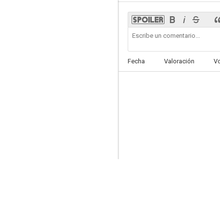
Miénteme
Fecha
Valoración
V
8.3
La chica invisible (Awkward)
8.2