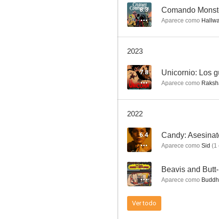
8.3
Comando Monst
Aparece como
Hallway Je
The Mandalorian
2023
8.6
7.8
Unicornio: Los g
Aparece como
Raksha
2022
6.4
Candy: Asesinat
Aparece como
Sid
(
1
El cuerpo del delito
--
Beavis and Butt
8.5
Aparece como
Buddha
Ver todo