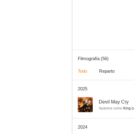
Bones
8.8
Filmografía (56)
Todo
Reparto
2025
Good Trouble
8.7
8.6
Devil May Cry
Aparece como
King (
2024