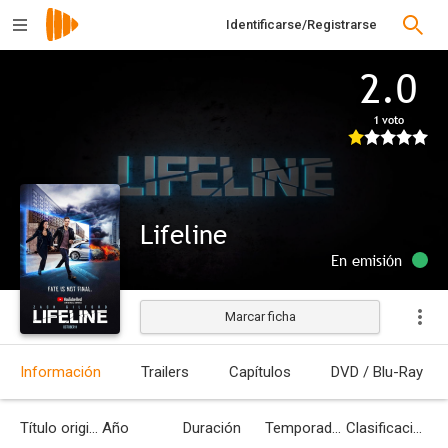
Identificarse/Registrarse
2.0
1 voto
Lifeline
En emisión
Marcar ficha
Información
Trailers
Capítulos
DVD / Blu-Ray
Título original
Año
Duración
Temporadas
Clasificación por edades