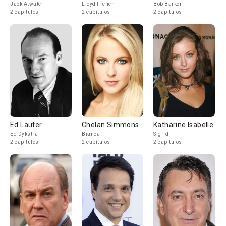
Jack Atwater
Lloyd French
Bob Barker
2 capítulos
2 capítulos
2 capítulos
Ed Lauter
Chelan Simmons
Katharine Isabelle
Ed Dykstra
Bianca
Sigrid
2 capítulos
2 capítulos
2 capítulos