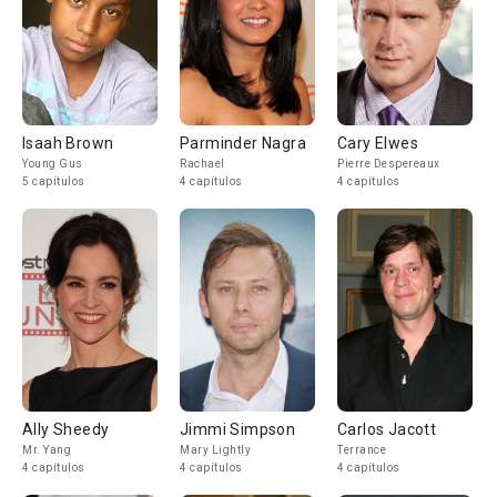
Isaah Brown
Parminder Nagra
Cary Elwes
Young Gus
Rachael
Pierre Despereaux
5 capítulos
4 capítulos
4 capítulos
Ally Sheedy
Jimmi Simpson
Carlos Jacott
Mr. Yang
Mary Lightly
Terrance
4 capítulos
4 capítulos
4 capítulos