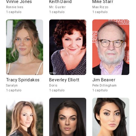
Vinnie Jones
Keith David
Mike Starr
Ronnie Ives
Mr. Guster
Max Rizzo
1 capítulo
1 capítulo
1 capítulo
Tracy Spiridakos
Beverley Elliott
Jim Beaver
Saralyn
Doris
Pete Dillingham
1 capítulo
1 capítulo
1 capítulo