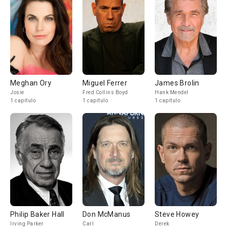
Meghan Ory
Miguel Ferrer
James Brolin
Josie
Fred Collins Boyd
Hank Mendel
1 capítulo
1 capítulo
1 capítulo
Philip Baker Hall
Don McManus
Steve Howey
Irving Parker
Carl
Derek