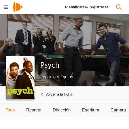
Identificarse/Registrarse
Psych
Reparto y Equipo
Volver a la ficha
Todo
Reparto
Dirección
Escritura
Cámara