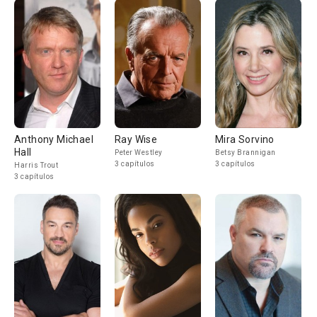
Anthony Michael
Ray Wise
Mira Sorvino
Hall
Peter Westley
Betsy Brannigan
3 capítulos
3 capítulos
Harris Trout
3 capítulos