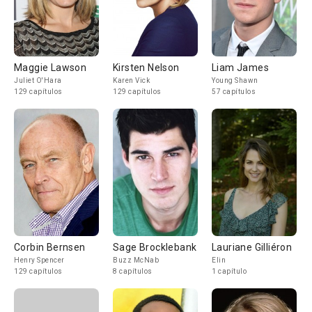
Maggie Lawson
Kirsten Nelson
Liam James
Juliet O'Hara
Karen Vick
Young Shawn
129 capítulos
129 capítulos
57 capítulos
Corbin Bernsen
Sage Brocklebank
Lauriane Gilliéron
Henry Spencer
Buzz McNab
Elin
129 capítulos
8 capítulos
1 capítulo