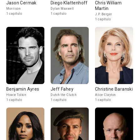
Jason Cermak
Diego Klattenhoff
Chris William
Martin
Morrison
Dylan Maxwell
1 capítulo
1 capítulo
J.P. Berger
1 capítulo
Benjamin Ayres
Jeff Fahey
Christine Baranski
Howie Tolkin
Dutch the Clutch
Alice Clayton
1 capítulo
1 capítulo
1 capítulo