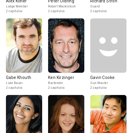
Alex Kliner
Peter Oldring
Richard Stroh
Lodge Member
Robert Mackintosh
Guard
2 capítulos
2 capítulos
2 capítulos
Gabe Khouth
Ken Kirzinger
Gavin Cooke
Luke Bauer
Bartender
Gun Master
2 capítulos
2 capítulos
2 capítulos