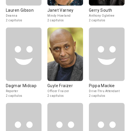
Lauren Gibson
Janet Varney
Gerry South
Deanna
Mindy Howland
Anthony Ogletree
2 capítulos
2 capítulos
2 capítulos
Dagmar Midcap
Guyle Fraizer
Pippa Mackie
Reporter
Officer Fraizer
Drive-Thru Attendant
2 capítulos
2 capítulos
2 capítulos