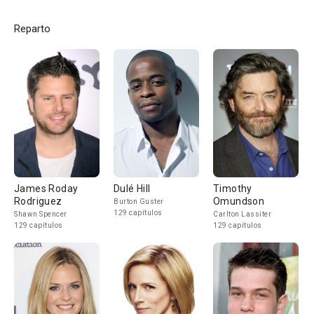
Reparto
James Roday
Dulé Hill
Timothy
Rodriguez
Omundson
Burton Guster
129 capítulos
Shawn Spencer
Carlton Lassiter
129 capítulos
129 capítulos