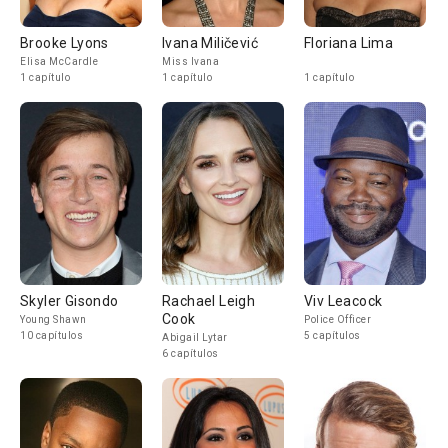
Brooke Lyons
Ivana Miličević
Floriana Lima
Elisa McCardle
Miss Ivana
1 capítulo
1 capítulo
1 capítulo
Skyler Gisondo
Rachael Leigh
Viv Leacock
Cook
Young Shawn
Police Officer
10 capítulos
5 capítulos
Abigail Lytar
6 capítulos