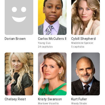
Dorian Brown
Carlos McCullers II
Cybill Shepherd
Young Gus
Madeleine Spencer
24 capítulos
5 capítulos
Chelsey Reist
Kristy Swanson
Kurt Fuller
Marlowe Viccellio
Woody Strode