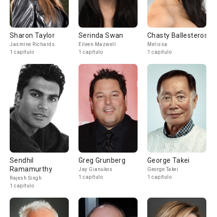
Sharon Taylor
Serinda Swan
Chasty Ballesteros
Jasmine Richards
Eileen Mazwell
Melissa
1 capítulo
1 capítulo
1 capítulo
Sendhil
Greg Grunberg
George Takei
Ramamurthy
Jay Gianukos
George Takei
1 capítulo
1 capítulo
Rajesh Singh
1 capítulo