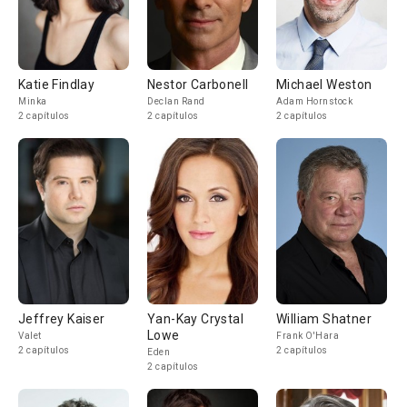
Katie Findlay
Nestor Carbonell
Michael Weston
Minka
Declan Rand
Adam Hornstock
2 capítulos
2 capítulos
2 capítulos
Jeffrey Kaiser
Yan-Kay Crystal
William Shatner
Lowe
Valet
Frank O'Hara
2 capítulos
2 capítulos
Eden
2 capítulos