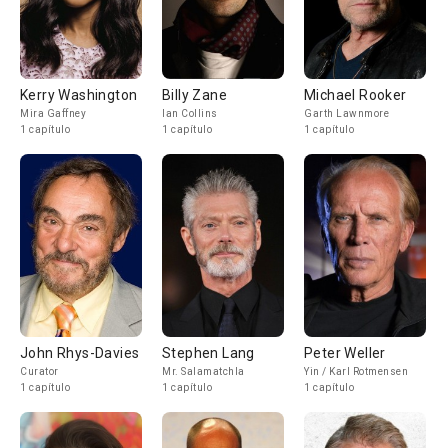
Kerry Washington
Billy Zane
Michael Rooker
Mira Gaffney
Ian Collins
Garth Lawnmore
1 capítulo
1 capítulo
1 capítulo
John Rhys-Davies
Stephen Lang
Peter Weller
Curator
Mr. Salamatchla
Yin / Karl Rotmensen
1 capítulo
1 capítulo
1 capítulo