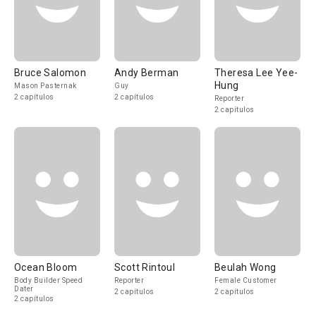
Bruce Salomon
Andy Berman
Theresa Lee Yee-
Hung
Mason Pasternak
Guy
2 capítulos
2 capítulos
Reporter
2 capítulos
Ocean Bloom
Scott Rintoul
Beulah Wong
Body Builder Speed
Reporter
Female Customer
Dater
2 capítulos
2 capítulos
2 capítulos