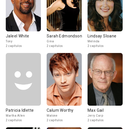
Jaleel White
Sarah Edmondson
Lindsay Sloane
Tony
Gina
Melinda
2 capítulos
2 capítulos
2 capítulos
Patricia Idlette
Calum Worthy
Max Gail
Martha Allen
Malone
Jerry Carp
2 capítulos
2 capítulos
2 capítulos