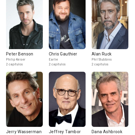
Peter Benson
Chris Gauthier
Alan Ruck
Philip Keiser
Earlie
Phil Stubbins
2 capítulos
2 capítulos
2 capítulos
Jerry Wasserman
Jeffrey Tambor
Dana Ashbrook