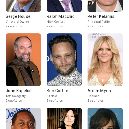
Serge Houde
Ralph Macchio
Peter Kelamis
Vineyard Owner
Nick Conforth
Principal Petlic
2 capítulos
2 capítulos
2 capítulos
John Kapelos
Ben Cotton
Arden Myrin
Tom Swagerty
Barlow
Chelsea
2 capítulos
2 capítulos
2 capítulos