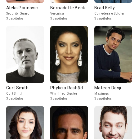
Aleks Paunovic
Bernadette Beck
Brad Kelly
Security Guard
Veronica
Confederate Soldier
3 capítulos
3 capítulos
3 capítulos
Curt Smith
Phylicia Rashād
Mateen Devji
Curt Smith
Winnifred Guster
Maximus
3 capítulos
3 capítulos
3 capítulos