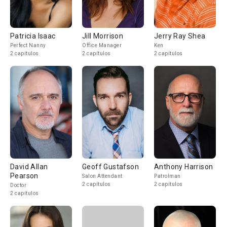
Patricia Isaac
Jill Morrison
Jerry Ray Shea
Perfect Nanny
Office Manager
Ken
2 capítulos
2 capítulos
2 capítulos
David Allan
Geoff Gustafson
Anthony Harrison
Pearson
Salon Attendant
Patrolman
2 capítulos
2 capítulos
Doctor
2 capítulos