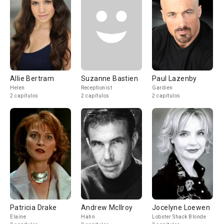
Allie Bertram
Suzanne Bastien
Paul Lazenby
Helen
Receptionist
Gardien
2 capítulos
2 capítulos
2 capítulos
Patricia Drake
Andrew McIlroy
Jocelyne Loewen
Elaine
Hahn
Lobster Shack Blonde