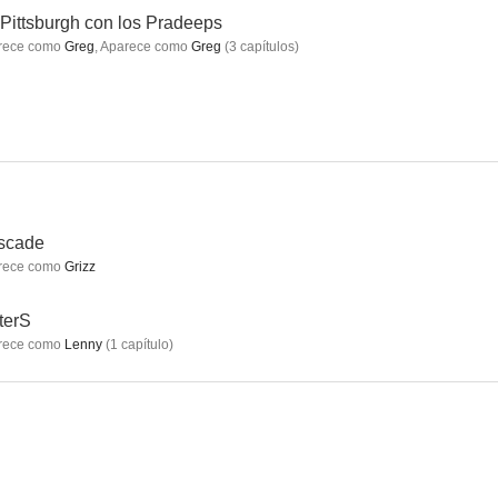
Pittsburgh con los Pradeeps
rece como
Greg
,
Aparece como
Greg
(
3
capítulos
)
de Murdoch
La clave Da Vinci
Imposters
8.1
8.0
7.9
scade
rece como
Grizz
terS
rece como
Lenny
(
1
capítulo
)
dercover
Misterio para tres
Los inmortales
7.5
7.5
7.4