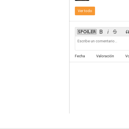
Ver todo
Private Eyes
7.3
Fecha
Valoración
V
Repeaters
6.5