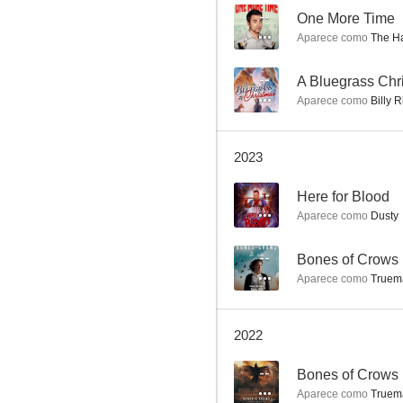
--
One More Time
Aparece como
The H
Herencia navideña
--
A Bluegrass Chr
Aparece como
Billy 
8.7
2023
--
Here for Blood
Aparece como
Dusty
--
Bones of Crows
Aparece como
Truem
Más allá del límite
7.8
2022
--
Bones of Crows
Aparece como
Truem