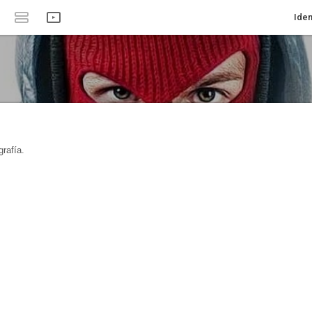
Iden
rafía.