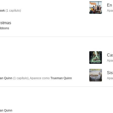
--
En 
awk
(
1
capítulo
)
Apa
Hudson & Rex
Sanctuary
Los misterios 
istmas
Ribbons
8.7
8.1
--
Ca
Apa
--
Sis
an Quinn
(
1
capítulo
)
,
Aparece como
Trueman Quinn
Apa
Calor tropical
Kung Fu: la leyenda continúa
Gangland Un
7.6
7.6
an Quinn