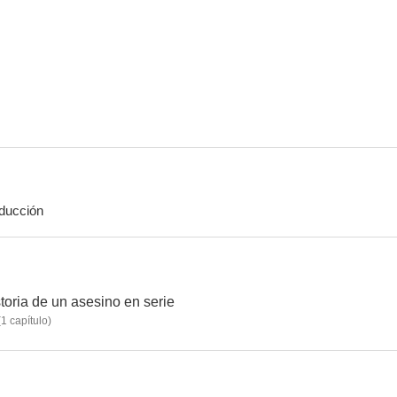
Schitt's Creek
La reina de las sombras
7.6
7.5
ducción
Alias Grace
Shooter: El tirador
Degrassi: Ne
10
10
storia de un asesino en serie
(
1
capítulo
)