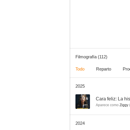
Cazatesoros
7.7
Filmografía (112)
Todo
Reparto
Pro
2025
Watchmen
5.6
7.6
Cara feliz: La hi
Aparece como
Ziggy
2024