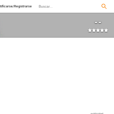
tificarse/Registrarse
--