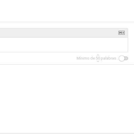
eda
Atrapada en el abismo
La zona muerta
7.0
7.0
6.6
Mínimo de
50
palabras
l infierno
La llamada de lo salvaje
Las Tortugas Ninja: The Next Mutation
6.2
6.1
6.0