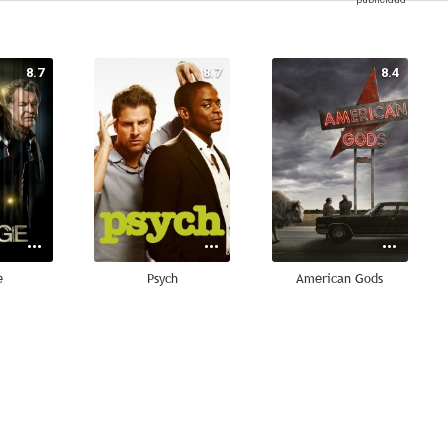
8.7
8.7
8.4
e
Psych
American Gods
8.1
8.0
7.7