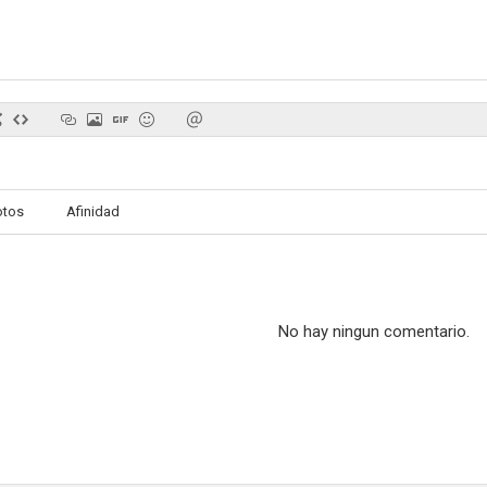
Cara feliz: La historia de un asesino en serie
Die in a Gunfight
Androm
7.3
7.0
otos
Afinidad
No hay ningun comentario.
Air Buddies
La sospechosa
Atrapados en e
6.4
6.3