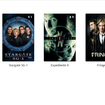
9.1
8.9
Stargate SG-1
Expediente X
Fring
8.1
8.1