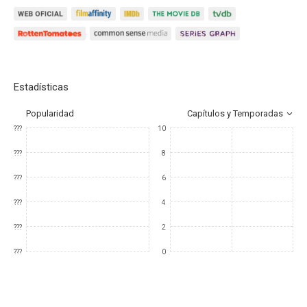
Estadísticas
Popularidad
Capítulos y Temporadas
???
10
???
8
???
6
???
4
???
2
???
0