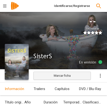
Identificarse/Registrarse
--
Sin valorar
SisterS
En emisión
Marcar ficha
Información
Trailers
Capítulos
DVD / Blu-Ray
Título original
Año
Duración
Temporadas
Clasificación por edades