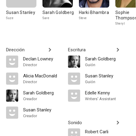
Susan Stanley
Sarah Goldberg
Harki Bhambra
Sophie
Thompso
Suze
Sare
Steve
Sheryl
Dirección
Escritura
Declan Lowney
Sarah Goldberg
Director
Guión
Alicia MacDonald
Susan Stanley
Director
Guión
Sarah Goldberg
Edelle Kenny
Creador
Writers' Assistant
Susan Stanley
Creador
Sonido
Robert Carli