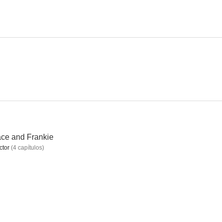
l nacer
Dawson crece
Everwood
6.8
9.3
8.8
ce and Frankie
ctor
(
4
capítulos
)
ood
Harry's Law
Franklin & Bash
8.2
8.0
8.0