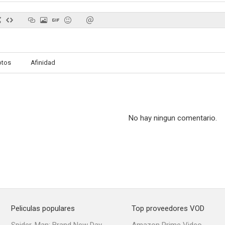
Life Sentence
La familia Tórkelson
otos
Afinidad
7.6
7.4
No hay ningun comentario.
Men at Work
Divina de la muerte
Emily Owen
6.1
6.0
Peliculas populares
Top proveedores VOD