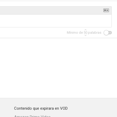
Aquellos maravillosos años
Madam Secretary
Sigue soñando
Mínimo de
50
palabras
7.3
7.0
7.0
s, M.D.
La cruda realidad
Entrenador
6.0
5.0
4.8
Contenido que expirara en VOD