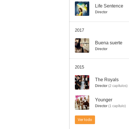
8.4
Life Sentence
Director
Weeds
2017
7.9
--
Buena suerte
Director
2015
8.8
The Royals
Director
(
2
capítulos
)
Ally McBeal
8.3
Younger
8.5
Director
(
1
capítulo
)
Ver todo