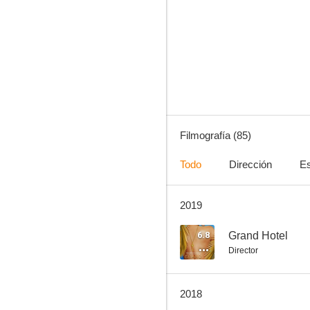
Las chicas Gilmore
8.7
Filmografía (85)
Todo
Dirección
Es
2019
Grace and Frankie
8.1
6.8
Grand Hotel
Director
2018