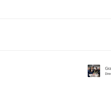
Una chef en casa
Medium
Cambiadas a
7.1
7.1
8.7
Gra
Dire
Arrested Development
Buena suerte, Charlie: Un viaje de película
Ravensw
8.4
8.3