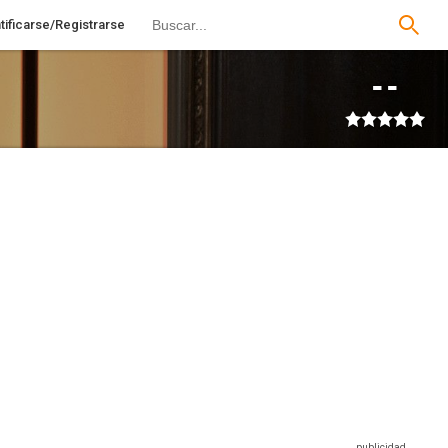
tificarse/Registrarse
--