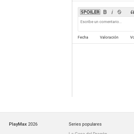
3 libras
Fecha
Valoración
V
7.8
Ed
6.8
PlayMax
2026
Series populares