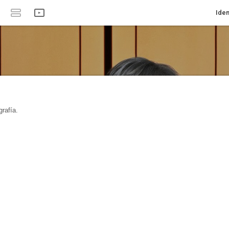
Iden
rafía.