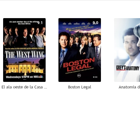
9.1
9.0
El ala oeste de la Casa Blanca
Boston Legal
Anatomía d
8.8
8.8