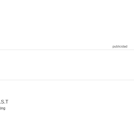
Operaciones especiales: Lioness
Fallout
Núremberg
8.2
8.1
8.1
imer
El truco final (El prestigio)
Manhunt
8.1
8.0
8.0
.S.T
ing