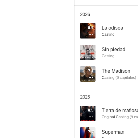
2026
Burlesque
8.6
La odisea
Casting
8.0
7.5
Sin piedad
Casting
7.1
The Madison
Casting
(
6
capítulos
)
2025
Nerve, un juego sin reglas
7.7
8.5
Tierra de mafios
Original Casting
(
9
ca
7.7
Superman