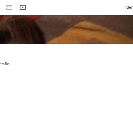
Iden
rafía.