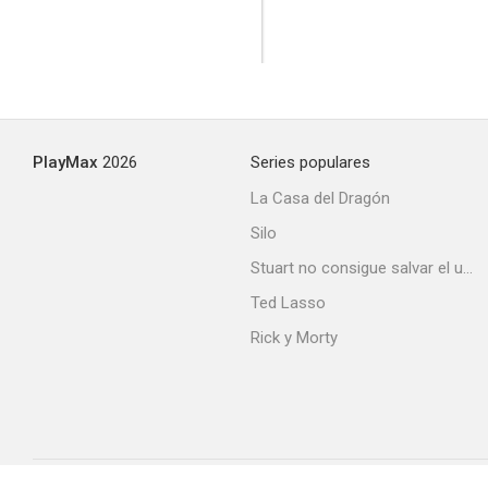
PlayMax
2026
Series populares
Point Break (Sin límites)
La Casa del Dragón
6.9
Silo
Stuart no consigue salvar el universo
Ted Lasso
Rick y Morty
Leyenda urbana
6.8