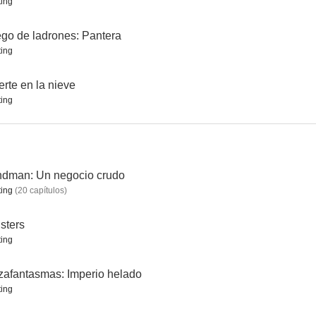
ing
go de ladrones: Pantera
ing
Bienvenidos a Zombieland
Sin piedad
Jurassic World
rte en la nieve
ing
7.4
7.4
7.4
ndman: Un negocio crudo
ing
(
20
capítulos
)
sters
ing
: Más allá
Decisión final
Uncharted
7.3
7.2
7.2
afantasmas: Imperio helado
ing