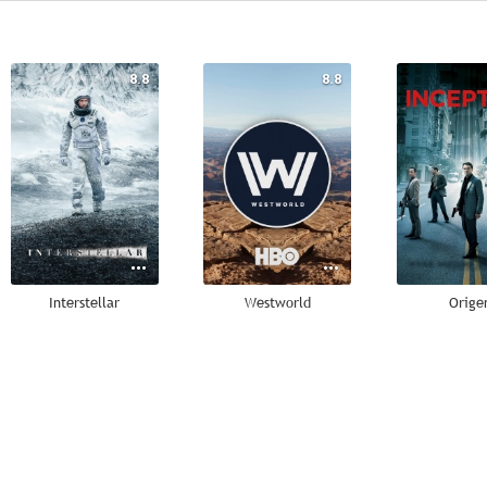
8.8
8.8
Interstellar
Westworld
Orige
8.5
8.5