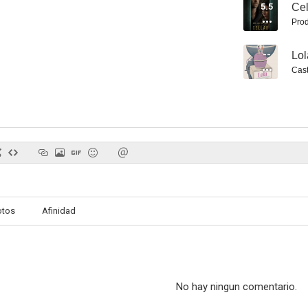
5.5
Cel
Prod
--
Lol
Cast
12 valientes
Alicia a través del espejo
Código f
7.2
7.2
otos
Afinidad
De vuelta a la acción
V3nganza (Venganza 3)
The Perip
7.1
7.0
No hay ningun comentario.