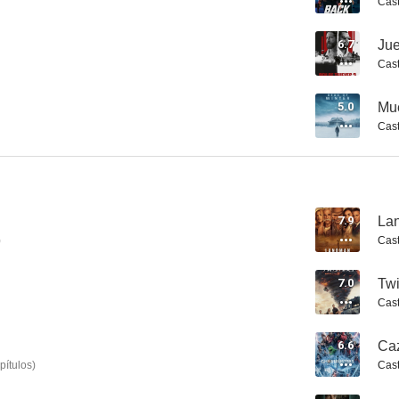
Cast
6.7
Jue
Cast
Como la vida misma
Dunkerque
5.0
Mue
Cast
7.4
7.4
7.9
La
)
Cast
7.0
Twi
Cast
Juego de ladrones. El atraco perfecto
Juego de armas
Cazafantasmas
7.3
7.3
6.6
Caz
pítulos
)
Cast