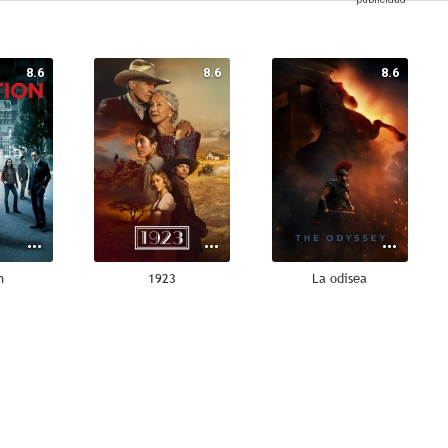
8.6
8.6
8.6
n
1923
La odisea
8.4
8.3
8.3