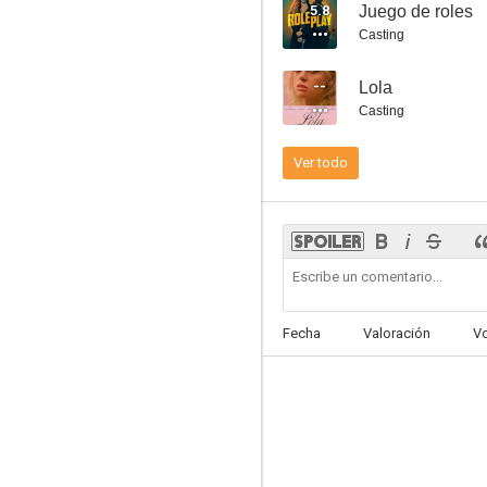
5.8
Juego de roles
Casting
--
Lola
Casting
Asalto al poder
Ver todo
7.2
Fecha
Valoración
V
El juego de Ender
7.1