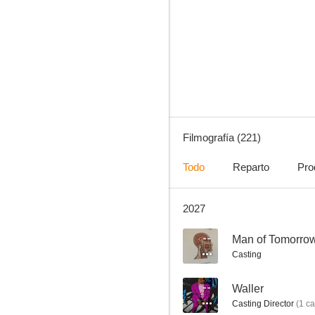
1883
8.3
Filmografía (221)
Todo
Reparto
Pro
2027
Carnivàle
8.1
--
Man of Tomorro
Casting
--
Waller
Casting Director
(
1
ca