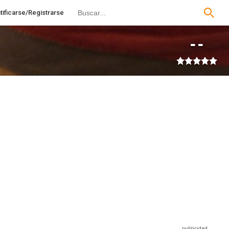
tificarse/Registrarse
--