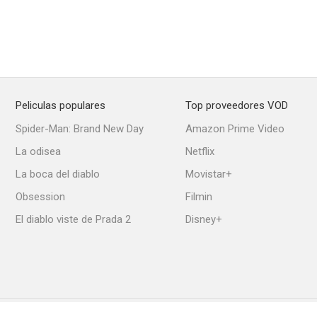
Peliculas populares
Top proveedores VOD
Venganza: Conexión Estambul
La ventana secreta
Colombi
Spider-Man: Brand New Day
Amazon Prime Video
6.9
6.9
La odisea
Netflix
La boca del diablo
Movistar+
Obsession
Filmin
El diablo viste de Prada 2
Disney+
Power Rangers
Gangster Squad: Brigada de élite
Peligro in
6.7
6.7