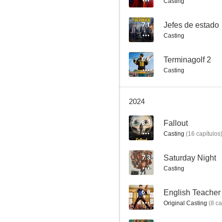
Casting
7.1
Jefes de estado
Casting
Superman
6.6
Terminagolf 2
Casting
7.4
2024
8.3
Fallout
Casting
(
16
capítulos
7.3
Saturday Night
Casting
Misántropo
7.3
6.8
English Teacher
Original Casting
(
8
ca