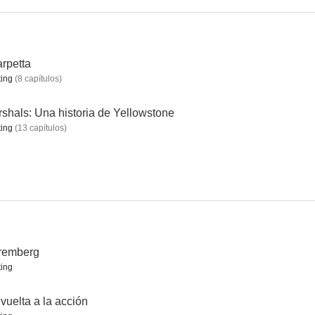
 la playa
Historias de la cripta
El Pacificador
rpetta
ing
(
8
capítulos
)
7.8
7.8
7.7
shals: Una historia de Yellowstone
ing
(
13
capítulos
)
Hombres, mujeres y niños
Fast & Furious 8
Como la vida misma
7.5
7.5
7.4
remberg
ing
vuelta a la acción