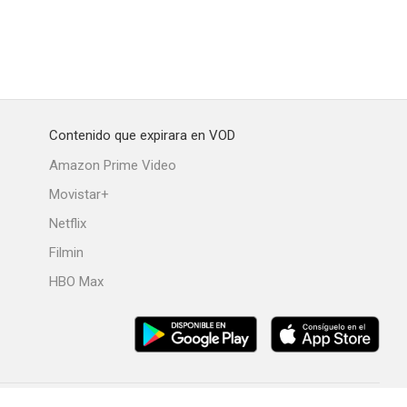
Contenido que expirara en VOD
ana
Twisters
Venom
Amazon Prime Video
6.8
6.8
6.8
Movistar+
Netflix
Filmin
HBO Max
minente
Zombieland: Mata y remata
Destino final
6.7
6.6
6.6