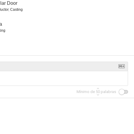
lar Door
uctor
,
Casting
a
ing
uente
El Escuadrón Suicida
Tenet
7.1
7.1
7.1
Mínimo de
50
palabras
heral
Jefes de estado
Baywatch: Los vigilantes de la playa
7.0
7.0
6.9