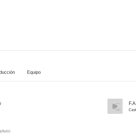
Ray Donovan
Tierra de mafiosos
8.3
8.2
ducción
Equipo
El caballero oscuro: La leyenda renace
Tu mejor amigo: un nuevo viaje
Oppenhe
8.1
8.1
w
--
F.A
Cast
pítulo
)