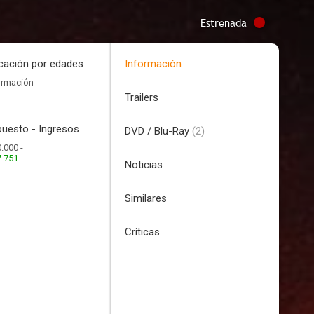
Estrenada
icación por edades
Información
ormación
Trailers
uesto - Ingresos
DVD / Blu-Ray
(2)
.000 -
7.751
Noticias
Similares
Críticas