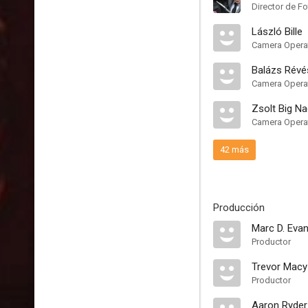
Director de Fo
László Bille
Camera Opera
Balázs Révé
Camera Opera
Zsolt Big N
Camera Opera
42 más
Producción
Marc D. Eva
Productor
Trevor Macy
Productor
Aaron Ryder