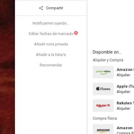
Compartir
Notificarme cuando...
N
Editar fechas de marcado
Añadir nota privada
Disponible en...
Añadir a la lista/s
Alquiler y Compra
Recomendar
Amazon P
Alquiler:
Apple iT
Alquiler:
Rakuten 
Alquiler:
Compra física
Amazon
Compra fí