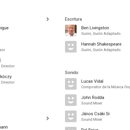
Escritura
igue
Ben Livingston
Guión, Guión Adaptado
Hannah Shakespeare
sor
Guión, Guión Adaptado
ć
t Director
Sonido
rkóczy
Lucas Vidal
t Director
Compositor de la Música Orig
John Rodda
Sound Mixer
János Csáki Sr.
Sound Mixer
mann