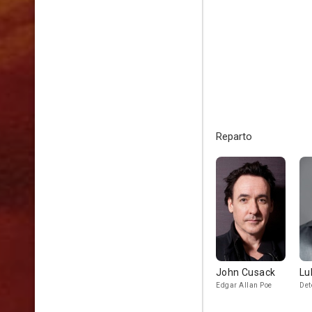
Reparto
John Cusack
Lu
Edgar Allan Poe
Det