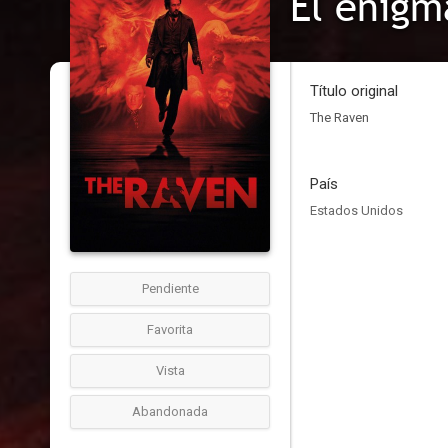
El enigm
Título original
The Raven
País
Estados Unidos
Pendiente
Favorita
Vista
Abandonada