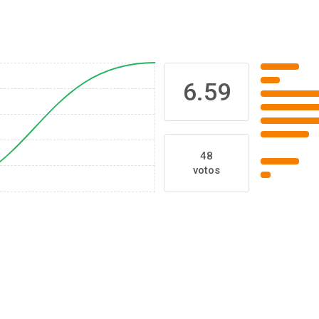
6.59
48
votos