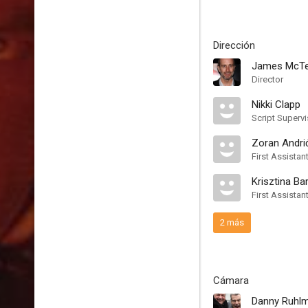
Dirección
James McTe
Director
Nikki Clapp
Script Supervi
Zoran Andri
First Assistan
Krisztina Ba
First Assistan
2 más
Cámara
Danny Ruhl