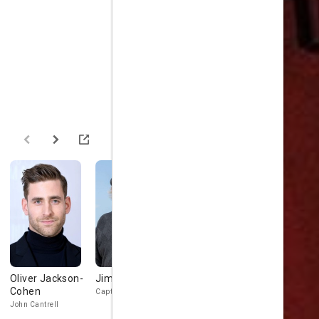
Oliver Jackson-
Jimmy Yuill
Pam Ferris
Brendan C
Cohen
Captain Eldridge
Mrs. Bradley
Reagan
John Cantrell