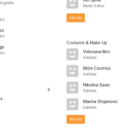
Del Spiva
tografía
Music Editor
28 más
tor
sz
tor
Costume & Make-Up
agy
Vidosava Biro
tor
Estilista
Móni Csomós
Estilista
Nikolina Sasic
Estilista
ns
Marina Stojanovic
Estilista
80 más