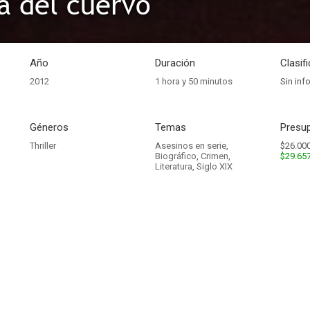
a del cuervo
Año
Duración
Clasif
2012
1 hora y 50 minutos
Sin inf
Géneros
Temas
Presup
Thriller
Asesinos en serie
,
$26.000
Biográfico
,
Crimen
,
$29.65
Literatura
,
Siglo XIX