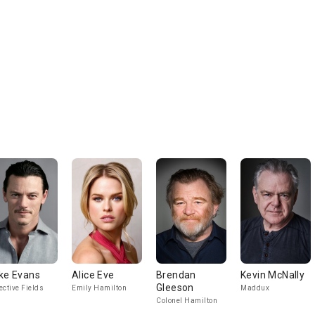
ke Evans
Alice Eve
Brendan
Kevin McNally
Gleeson
ective Fields
Emily Hamilton
Maddux
Colonel Hamilton