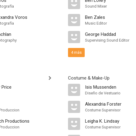
oros
Ben Lowry
tografía
Sound Mixer
lexandra Voros
Ben Zales
tografía
Music Editor
chlan
George Haddad
otography
Supervising Sound Editor
4 más
Costume & Make-Up
 Price
Isis Mussenden
Diseño de Vestuario
Alexandria Forster
Produccion
Costume Supervisor
ch Productions
Leigha K. Lindsay
Produccion
Costume Supervisor