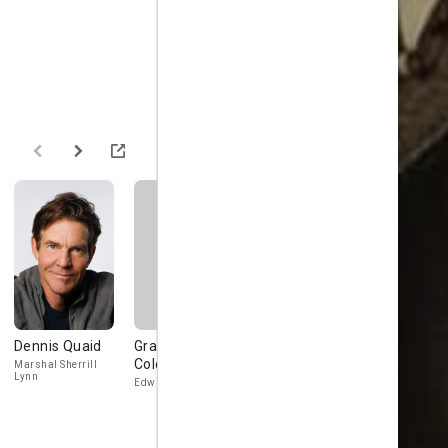
Dennis Quaid
Grantham
June
Donald
Coleman
Christopher
Sutherland
Marshal Sherrill
Lynn
Edwin Jones
Judge Isaac P