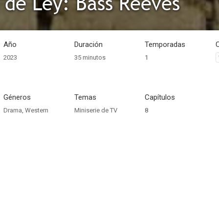
de Ley: Bass Reeves
Año
Duración
Temporadas
2023
35 minutos
1
Géneros
Temas
Capítulos
Drama
,
Western
Miniserie de TV
8