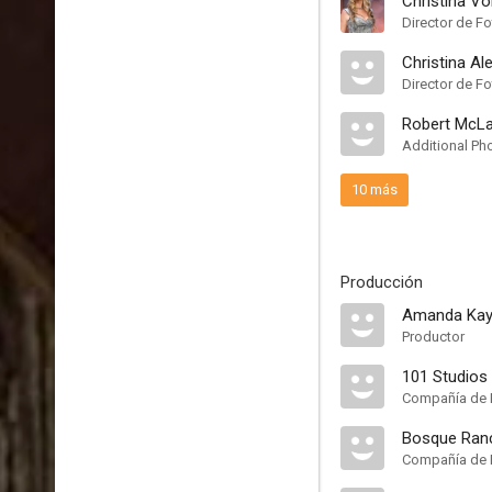
Christina V
Director de Fo
Christina A
Director de Fo
Robert McLa
Additional Ph
10 más
Producción
Amanda Kay
Productor
101 Studios
Compañía de 
Bosque Ran
Compañía de 