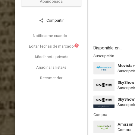
Abandonada
Compartir
Notificarme cuando...
N
Editar fechas de marcado
Disponible en...
Suscripción
Añadir nota privada
Movistar
Añadir a la lista/s
Suscripci
Recomendar
SkyShow
Suscripci
SkyShow
Suscripci
Compra
Amazon P
Compra: