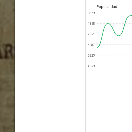
Popularidad
879
1615
2351
3087
3823
4559