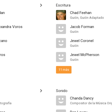
Escritura
dan
Chad Feehan
Guión, Guión Adaptado
lexandra Voros
Jacob Forman
Guión
cano
Jewel Coronel
Guión
oros
Jewel McPherson
Guión
11 más
Sonido
Chanda Dancy
tografía
Compositor de la Música Orig