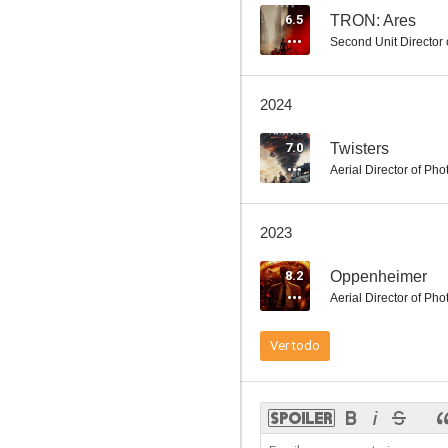
6.5
TRON: Ares
Second Unit Director
El único superviviente
2024
7.7
7.0
Twisters
Aerial Director of Ph
2023
8.2
Oppenheimer
Aerial Director of Ph
Divergente
Ver todo
7.7