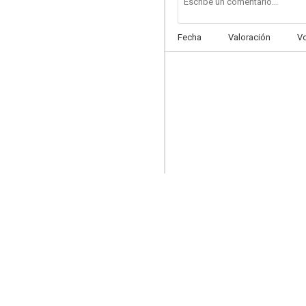
Fecha
Valoración
V
Fast & Furious 5 (A todo gas 5)
7.5
Dunkerque
7.4