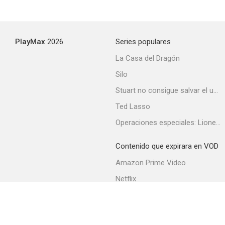
Exposados
PlayMax
2026
Series populares
6.6
La Casa del Dragón
Silo
Stuart no consigue salvar el universo
Ted Lasso
Operaciones especiales: Lioness
Contenido que expirara en VOD
Next
Amazon Prime Video
6.5
Netflix
Filmin
Movistar+