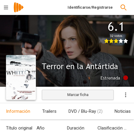
Identificarse/Registrarse
6.1
32 votos
Terror en la Antártida
Estrenada
Marcar ficha
Información
Trailers
DVD / Blu-Ray
(2)
Noticias
Título original
Año
Duración
Clasificación por edades