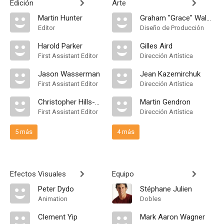
Edición
Arte
Martin Hunter
Graham "Grace" Walker
Editor
Diseño de Producción
Harold Parker
Gilles Aird
First Assistant Editor
Dirección Artística
Jason Wasserman
Jean Kazemirchuk
First Assistant Editor
Dirección Artística
Christopher Hills-Wright
Martin Gendron
First Assistant Editor
Dirección Artística
5 más
4 más
Efectos Visuales
Equipo
Peter Dydo
Stéphane Julien
Animation
Dobles
Clement Yip
Mark Aaron Wagner