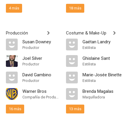
4 más
18 más
Producción
Costume & Make-Up
Susan Downey
Gaétan Landry
Productor
Estilista
Joel Silver
Ghislaine Sant
Productor
Estilista
David Gambino
Marie-Josée Binette
Productor
Estilista
Warner Bros
Brenda Magalas
Compañía de Produccion
Maquilladora
16 más
13 más