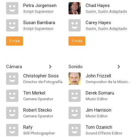
Petra Jorgensen
Chad Hayes
Script Supervisor
Guión, Guión Adaptado
Susan Bambara
Carey Hayes
Script Supervisor
Guión, Guión Adaptado
2 más
1 más
Cámara
Sonido
Christopher Soos
John Frizzell
Director de Fotografía
Compositor de la Música Original
Tim Merkel
Derek Somaru
Camera Operator
Music Editor
Robert Stecko
Jim Harrison
Camera Operator
Music Editor
Rafy
Tom Ozanich
Still Photographer
Sound Effects Editor