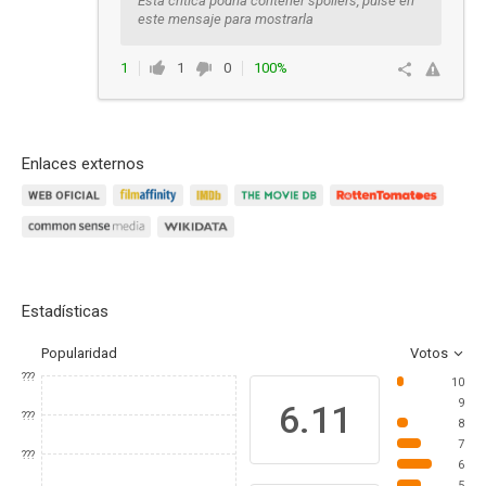
Esta crítica podría contener spoilers, pulse en
este mensaje para mostrarla
1
1
0
100%
Responder
Enlaces externos
Estadísticas
Popularidad
Votos
???
10
9
6.11
???
8
7
???
6
5