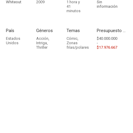
Whiteout
2009
1 hora y
Sin
41
información
minutos
País
Géneros
Temas
Presupuesto - Ingresos
Estados
Acción
,
Cómic
,
$40.000.000
Unidos
Intriga
,
Zonas
-
Thriller
frías/polares
$17.976.667