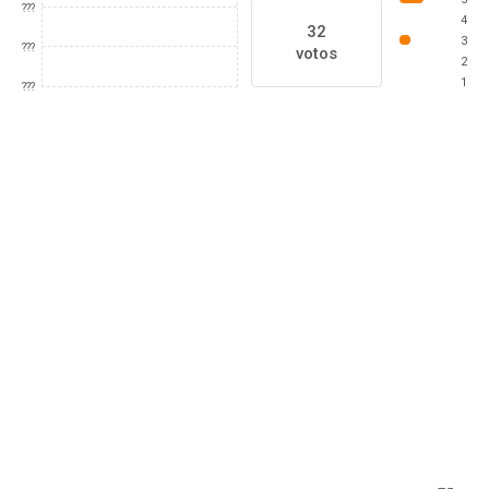
???
4
32
3
???
votos
2
1
???