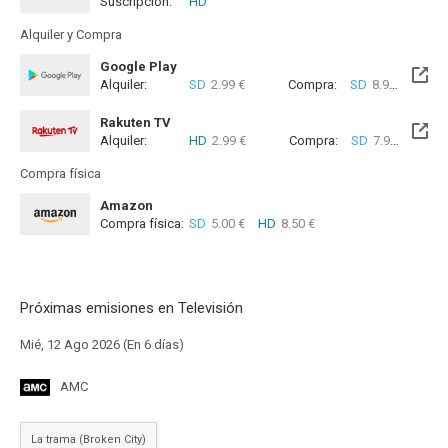
Suscripción:
HD
Disponible hasta el Mar, 01 Sep 2026 (Quedan 26 días)
Alquiler y Compra
Google Play
Alquiler:
SD
2.99 €
Compra:
SD
8.99 €
HD
1
Rakuten TV
Alquiler:
HD
2.99 €
Compra:
SD
7.99 €
HD
9
Compra física
Amazon
Compra física:
SD
5.00 €
HD
8.50 €
Próximas emisiones en Televisión
Mié, 12 Ago 2026 (En 6 días)
AMC
La trama (Broken City)