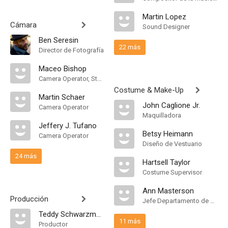
Martin Lopez
Cámara
Sound Designer
Ben Seresin
22 más
Director de Fotografía
Maceo Bishop
Camera Operator, Steadicam Operator
Costume & Make-Up
Martin Schaer
John Caglione Jr.
Camera Operator
Maquilladora
Jeffery J. Tufano
Betsy Heimann
Camera Operator
Diseño de Vestuario
24 más
Hartsell Taylor
Costume Supervisor
Ann Masterson
Producción
Jefe Departamento de Maquillaje
Teddy Schwarzman
11 más
Productor