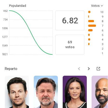
Popularidad
Votos
462
10
9
6.82
734
8
7
1006
6
5
1277
4
69
3
1549
votos
2
1
1821
Reparto