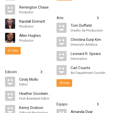
Remington Chase
Productor
Arte
Randall Emmett
Tom Duffield
Productor
Diseño de Producción
Allen Hughes
Christina Eunji Kim
Productor
Dirección Artística
31 más
Leonard R. Spears
Decorados
Carl Counts
Edición
Art Department Coordinator
Cindy Mollo
18 más
Editor
Heather Goodwin Floyd
First Assistant Editor
Equipo
Kenny Dodson
Amanda Dyar
Editorial Production Assistant