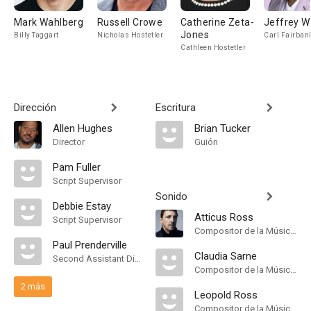
Mark Wahlberg
Russell Crowe
Catherine Zeta-
Jeffrey W
Jones
Billy Taggart
Nicholas Hostetler
Carl Fairban
Cathleen Hostetler
Dirección
Escritura
Allen Hughes
Brian Tucker
Director
Guión
Pam Fuller
Script Supervisor
Sonido
Debbie Estay
Atticus Ross
Script Supervisor
Compositor de la Música Original
Paul Prenderville
Claudia Sarne
Second Assistant Director
Compositor de la Música Original
2 más
Leopold Ross
Compositor de la Música Original