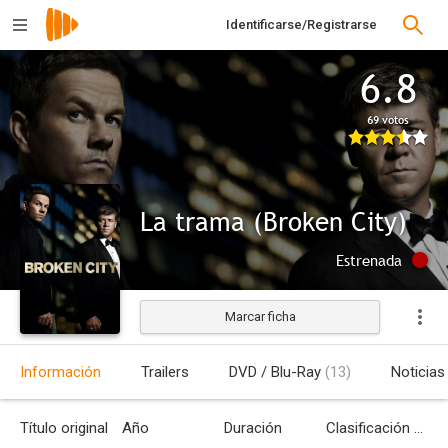
Identificarse/Registrarse
6.8
69 votos
La trama (Broken City)
Estrenada
Marcar ficha
Información
Trailers
DVD / Blu-Ray
(13)
Noticias
Título original
Año
Duración
Clasificación por edades