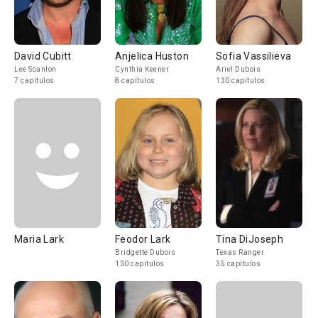
David Cubitt
Anjelica Huston
Sofia Vassilieva
Lee Scanlon
Cynthia Keener
Ariel Dubois
7 capítulos
8 capítulos
130 capítulos
Maria Lark
Feodor Lark
Tina DiJoseph
Bridgette Dubois
Texas Ranger
130 capítulos
35 capítulos