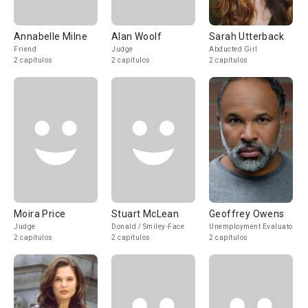
Annabelle Milne
Alan Woolf
Sarah Utterback
Friend
Judge
Abducted Girl
2 capítulos
2 capítulos
2 capítulos
Moira Price
Stuart McLean
Geoffrey Owens
Judge
Donald / Smiley-Face
Unemployment Evaluator
2 capítulos
2 capítulos
2 capítulos