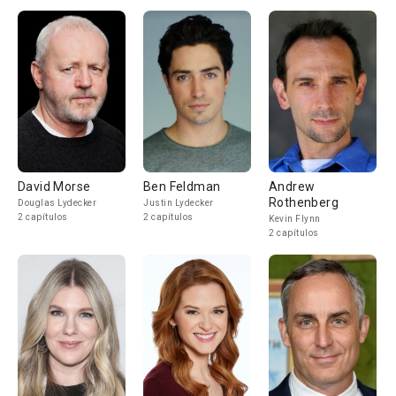
David Morse
Ben Feldman
Andrew
Rothenberg
Douglas Lydecker
Justin Lydecker
2 capítulos
2 capítulos
Kevin Flynn
2 capítulos