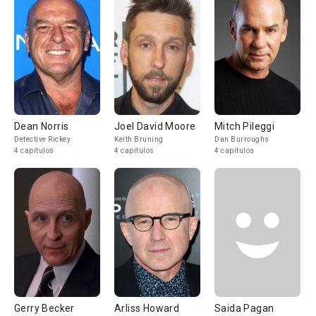
Dean Norris
Joel David Moore
Mitch Pileggi
Detective Rickey
Keith Bruning
Dan Burroughs
4 capítulos
4 capítulos
4 capítulos
Gerry Becker
Arliss Howard
Saida Pagan