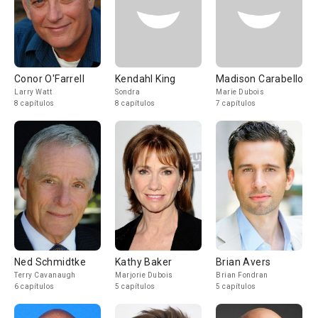
Conor O'Farrell
Kendahl King
Madison Carabello
Larry Watt
Sondra
Marie Dubois
8 capítulos
8 capítulos
7 capítulos
Ned Schmidtke
Kathy Baker
Brian Avers
Terry Cavanaugh
Marjorie Dubois
Brian Fondran
6 capítulos
5 capítulos
5 capítulos