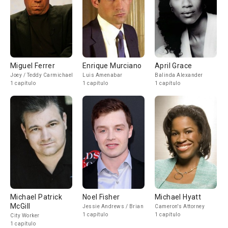
Miguel Ferrer
Enrique Murciano
April Grace
Joey / Teddy Carmichael
Luis Amenabar
Balinda Alexander
1 capítulo
1 capítulo
1 capítulo
Michael Patrick
Noel Fisher
Michael Hyatt
McGill
Jessie Andrews / Brian
Cameron's Attorney
1 capítulo
1 capítulo
City Worker
1 capítulo