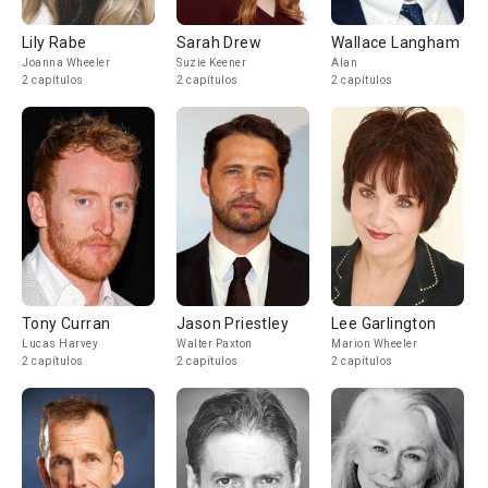
Lily Rabe
Sarah Drew
Wallace Langham
Joanna Wheeler
Suzie Keener
Alan
2 capítulos
2 capítulos
2 capítulos
Tony Curran
Jason Priestley
Lee Garlington
Lucas Harvey
Walter Paxton
Marion Wheeler
2 capítulos
2 capítulos
2 capítulos