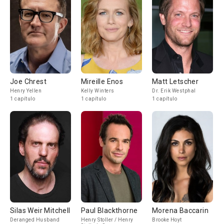
Joe Chrest
Mireille Enos
Matt Letscher
Henry Yellen
Kelly Winters
Dr. Erik Westphal
1 capítulo
1 capítulo
1 capítulo
Silas Weir Mitchell
Paul Blackthorne
Morena Baccarin
Deranged Husband
Henry Stoller / Henry
Brooke Hoyt