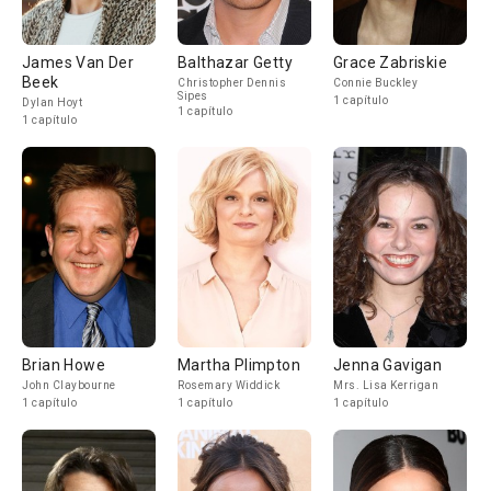
James Van Der
Balthazar Getty
Grace Zabriskie
Beek
Christopher Dennis
Connie Buckley
Sipes
1 capítulo
Dylan Hoyt
1 capítulo
1 capítulo
Brian Howe
Martha Plimpton
Jenna Gavigan
John Claybourne
Rosemary Widdick
Mrs. Lisa Kerrigan
1 capítulo
1 capítulo
1 capítulo