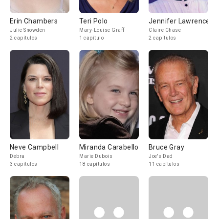
Erin Chambers
Teri Polo
Jennifer Lawrence
Julie Snowden
Mary-Louise Graff
Claire Chase
2 capítulos
1 capítulo
2 capítulos
Neve Campbell
Miranda Carabello
Bruce Gray
Debra
Marie Dubois
Joe's Dad
3 capítulos
18 capítulos
11 capítulos