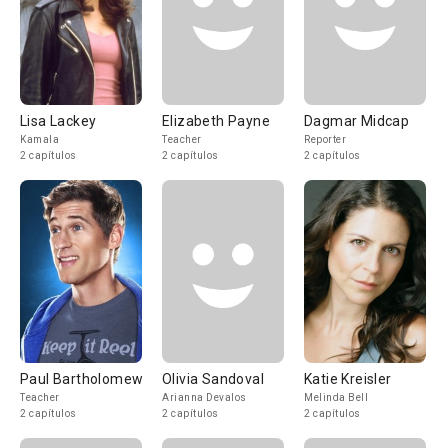
Lisa Lackey
Elizabeth Payne
Dagmar Midcap
Kamala
Teacher
Reporter
2 capítulos
2 capítulos
2 capítulos
Paul Bartholomew
Olivia Sandoval
Katie Kreisler
Teacher
Arianna Devalos
Melinda Bell
2 capítulos
2 capítulos
2 capítulos