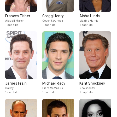
Frances Fisher
Gregg Henry
Aisha Hinds
Abigail Marsh
Coach Swanson
Maxine Harris
1 capítulo
1 capítulo
1 capítulo
James Frain
Michael Rady
Kent Shocknek
Calley
Liam McManus
Newscaster
1 capítulo
1 capítulo
1 capítulo