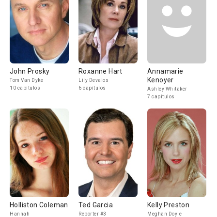
John Prosky
Roxanne Hart
Annamarie
Kenoyer
Tom Van Dyke
Lily Devalos
10 capítulos
6 capítulos
Ashley Whitaker
7 capítulos
Holliston Coleman
Ted Garcia
Kelly Preston
Hannah
Reporter #3
Meghan Doyle