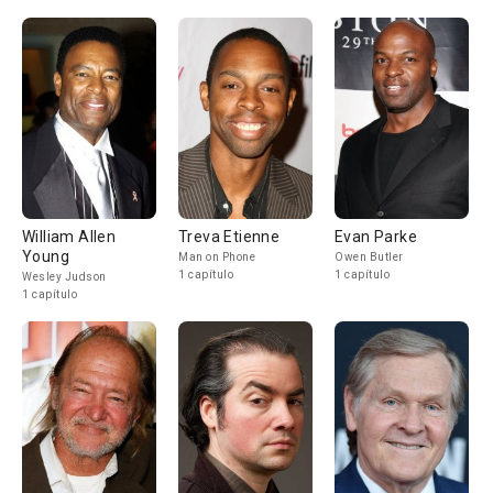
William Allen
Treva Etienne
Evan Parke
Young
Man on Phone
Owen Butler
1 capítulo
1 capítulo
Wesley Judson
1 capítulo