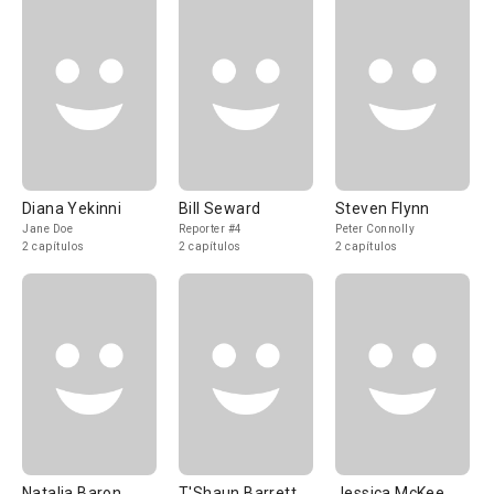
Diana Yekinni
Bill Seward
Steven Flynn
Jane Doe
Reporter #4
Peter Connolly
2 capítulos
2 capítulos
2 capítulos
Natalia Baron
T'Shaun Barrett
Jessica McKee