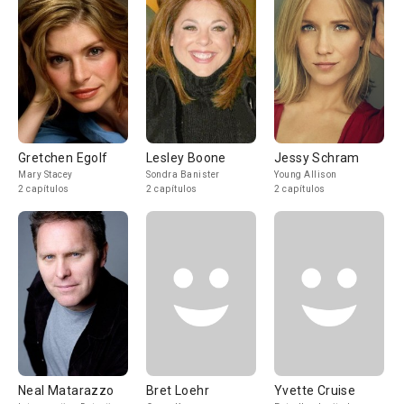
Gretchen Egolf
Lesley Boone
Jessy Schram
Mary Stacey
Sondra Banister
Young Allison
2 capítulos
2 capítulos
2 capítulos
Neal Matarazzo
Bret Loehr
Yvette Cruise