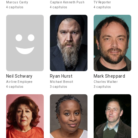
Marcus Canty
Captain Kenneth Push
TV Reporter
4 capítulos
4 capítulos
4 capítulos
Neil Schwary
Ryan Hurst
Mark Sheppard
Airline Employee
Michael Benoit
Charles Walker
4 capítulos
3 capítulos
3 capítulos