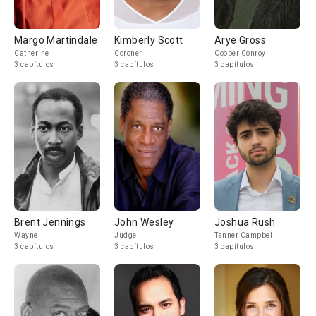
Margo Martindale
Kimberly Scott
Arye Gross
Catherine
Coroner
Cooper Conroy
3 capítulos
3 capítulos
3 capítulos
Brent Jennings
John Wesley
Joshua Rush
Wayne
Judge
Tanner Campbel
3 capítulos
3 capítulos
3 capítulos