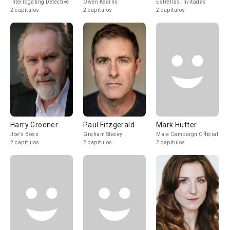
Interrogating Detective
Owen Kearns
Estrellas Invitadas
2 capítulos
2 capítulos
2 capítulos
Harry Groener
Paul Fitzgerald
Mark Hutter
Joe's Boss
Graham Stacey
Male Campaign Official
2 capítulos
2 capítulos
2 capítulos