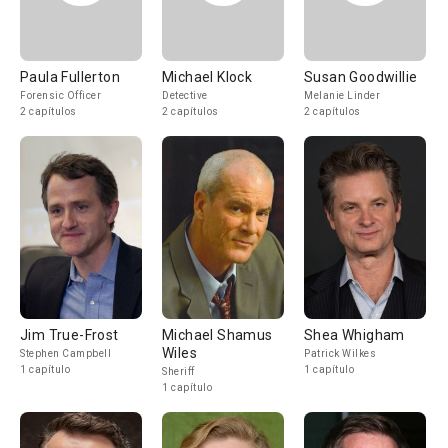
Paula Fullerton
Michael Klock
Susan Goodwillie
Forensic Officer
Detective
Melanie Linder
2 capítulos
2 capítulos
2 capítulos
Jim True-Frost
Michael Shamus
Shea Whigham
Wiles
Stephen Campbell
Patrick Wilkes
1 capítulo
1 capítulo
Sheriff
1 capítulo