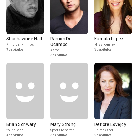
Shashawnee Hall
Ramon De
Kamala Lopez
Ocampo
Principal Phillips
Miss Romney
3 capítulos
3 capítulos
Aaron
3 capítulos
Brian Schwary
Mary Strong
Deirdre Lovejoy
Young Man
Sports Reporter
Dr. Messner
3 capítulos
3 capítulos
2 capítulos