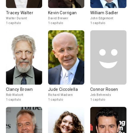
Tracey Walter
Kevin Corrigan
William Sadler
Walter Durant
David Brewer
John Edgemont
1 capítulo
1 capítulo
1 capítulo
Clancy Brown
Jude Ciccolella
Connor Rosen
Rob Walcott
Richard Madsen
Jeb Behrends
1 capítulo
1 capítulo
1 capítulo