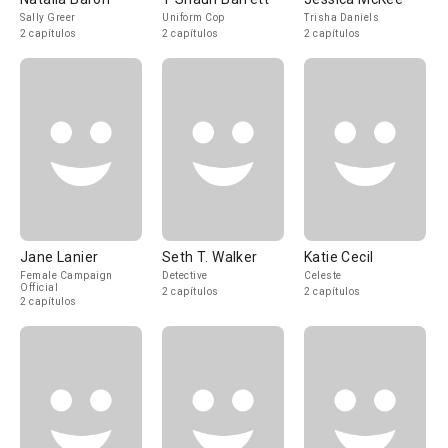
Sally Greer
Uniform Cop
Trisha Daniels
2 capítulos
2 capítulos
2 capítulos
Jane Lanier
Seth T. Walker
Katie Cecil
Female Campaign
Detective
Celeste
Official
2 capítulos
2 capítulos
2 capítulos