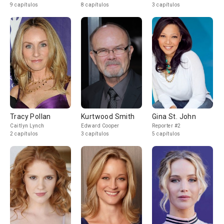
9 capítulos
8 capítulos
3 capítulos
Tracy Pollan
Kurtwood Smith
Gina St. John
Caitlyn Lynch
Edward Cooper
Reporter #2
2 capítulos
3 capítulos
5 capítulos