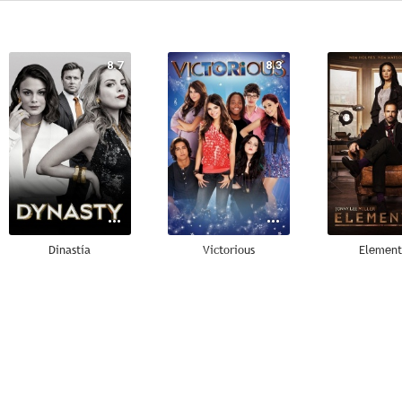
8.7
8.3
Dinastía
Victorious
Element
8.5
7.7