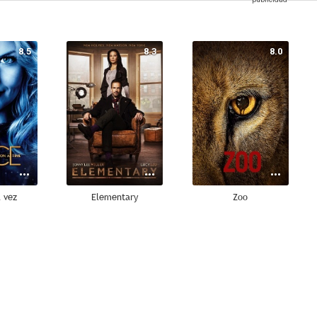
8.5
8.3
8.0
 vez
Elementary
Zoo
8.6
8.4
7.9