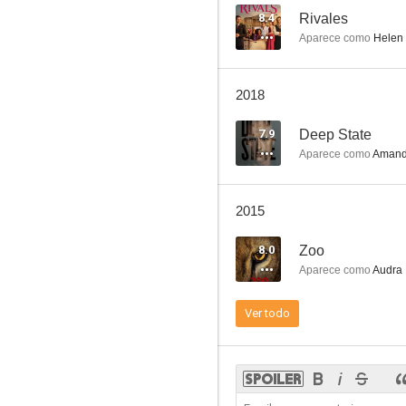
8.4
Rivales
Aparece como
Helen
New Amsterdam
2018
--
7.9
Deep State
Aparece como
Amand
2015
8.0
Zoo
Aparece como
Audra 
Dirty Filthy Love
Ver todo