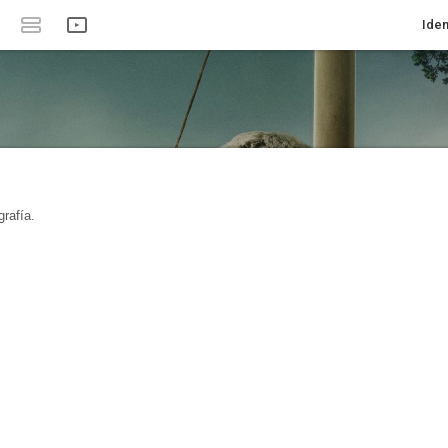
Iden
rafía.