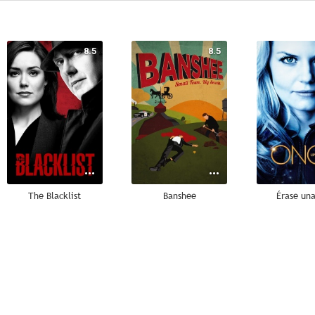
8.5
8.5
The Blacklist
Banshee
Érase una
7.5
6.1