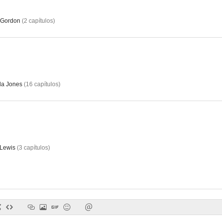
 Gordon
(
2
capítulos
)
Un hombre solitario
Mujeres de Manhattan
a Jones
(
16
capítulos
)
Lewis
(
3
capítulos
)