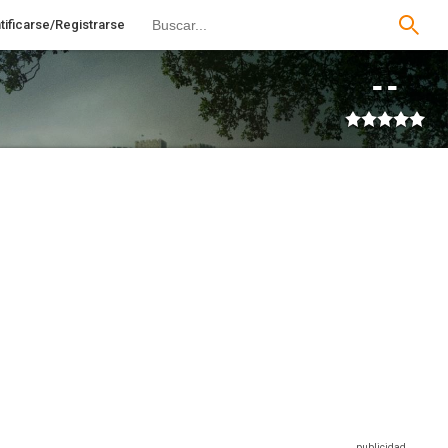
tificarse/Registrarse
--