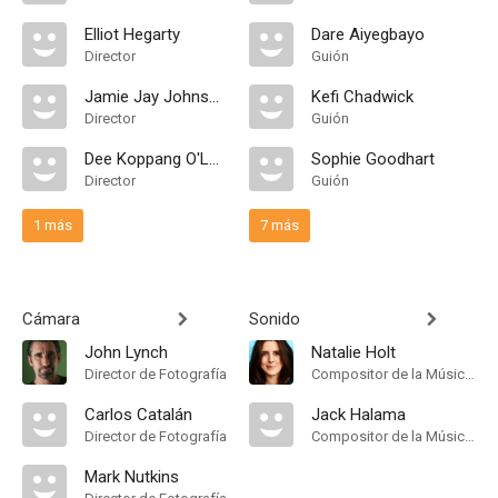
Elliot Hegarty
Dare Aiyegbayo
Director
Guión
Jamie Jay Johnson
Kefi Chadwick
Director
Guión
Dee Koppang O'Leary
Sophie Goodhart
Director
Guión
1 más
7 más
Cámara
Sonido
John Lynch
Natalie Holt
Director de Fotografía
Compositor de la Música Original
Carlos Catalán
Jack Halama
Director de Fotografía
Compositor de la Música Original
Mark Nutkins