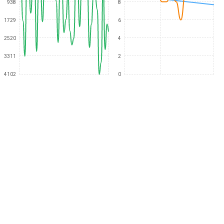
938
8
1729
6
2520
4
3311
2
4102
0