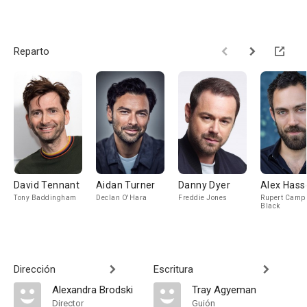
Reparto
David Tennant
Aidan Turner
Danny Dyer
Alex Hasse
Tony Baddingham
Declan O'Hara
Freddie Jones
Rupert Campb
Black
Dirección
Escritura
Alexandra Brodski
Tray Agyeman
Director
Guión