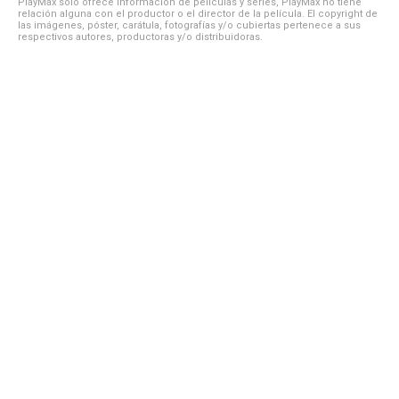
PlayMax solo ofrece información de películas y series, PlayMax no tiene
relación alguna con el productor o el director de la película. El copyright de
las imágenes, póster, carátula, fotografías y/o cubiertas pertenece a sus
respectivos autores, productoras y/o distribuidoras.