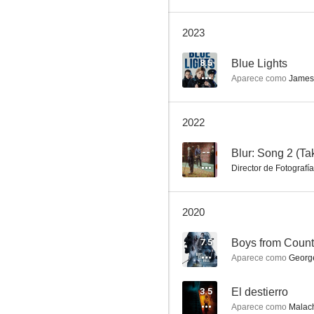
2023
Casa desolada
8.5
Blue Lights
Aparece como
James 
8.7
2022
--
Blur: Song 2 (Ta
Director de Fotografía
2020
Shetland
7.5
Boys from Count
8.5
Aparece como
Georg
3.5
El destierro
Aparece como
Malac