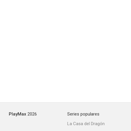
Mo
--
The Yellow House
--
PlayMax
2026
Series populares
La Casa del Dragón