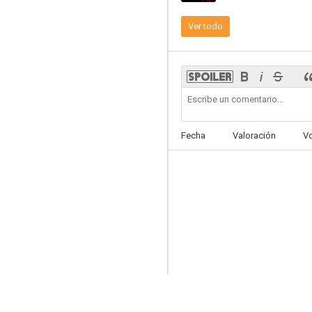
Ver todo
Blue Lights
8.1
Fecha
Valoración
V
El jardín secreto
7.9