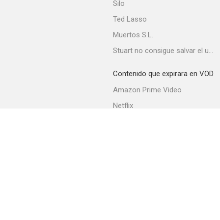
Silo
Ted Lasso
Muertos S.L.
El jurado
Stuart no consigue salvar el universo
--
Contenido que expirara en VOD
Amazon Prime Video
Netflix
Movistar+
Filmin
Movistar+ Fibra
Night Train
--