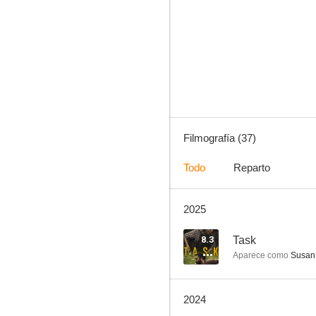
Task
8.1
Filmografía (37)
Todo
Reparto
2025
Si decido quedarme
7.8
8.3
Task
Aparece como
Susan 
2024