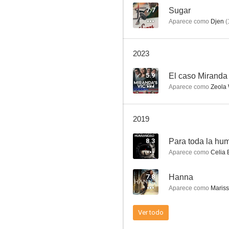
7.7
Sugar
Aparece como
Djen
(
Hanna
2023
7.2
5.9
El caso Miranda
Aparece como
Zeola 
2019
8.3
Para toda la hu
Aparece como
Celia 
Guerra Mundial Z
7.8
Hanna
6.1
Aparece como
Mariss
Ver todo