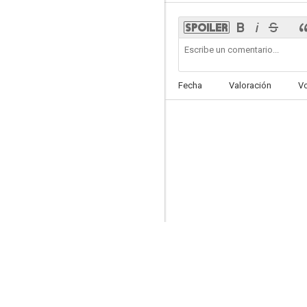
Sabotage
Fecha
Valoración
V
7.7
Sugar
7.0