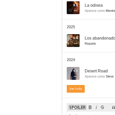
8.6
La odisea
Aparece como
Mento
Sensación de vivir - 90210
2025
8.1
6.6
Los abandonad
Reparto
2024
9.0
Desert Road
Aparece como
Steve
Titanes, hicieron historia
Ver todo
7.9