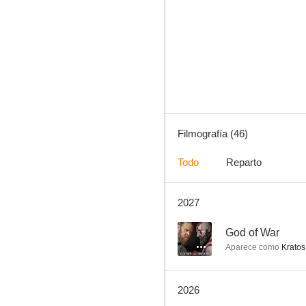
Ride with Norman Reedus
8.6
Filmografía (46)
Todo
Reparto
2027
La odisea
8.2
--
God of War
Aparece como
Kratos
2026