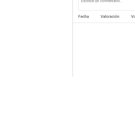
Fecha
Valoración
V
Bosch
6.5
Mensajero del futuro
9.0