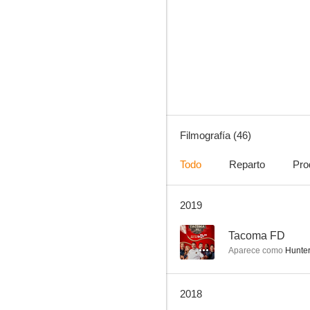
Bones
8.6
Filmografía (46)
Todo
Reparto
Pro
2019
Vigilados: Person of Interest
8.3
--
Tacoma FD
Aparece como
Hunter
2018