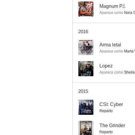
7.5
Magnum P.I.
Aparece como
Nora 
Entre fantasmas
2016
8.0
8.5
Arma letal
Aparece como
Marla 
--
Lopez
Aparece como
Sheila
2015
Medium
8.1
CSI: Cyber
7.5
Reparto
6.6
The Grinder
Reparto