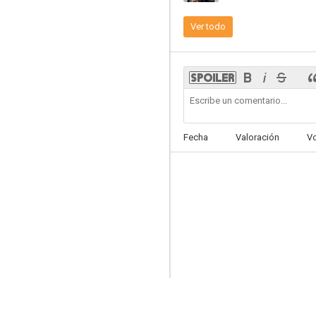
Ver todo
El diablo viste de Prada
7.2
Fecha
Valoración
V
Definitivamente, quizás
7.5