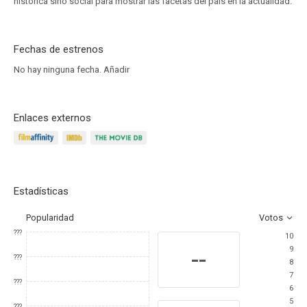
histórica sino social para mostrar las facetas del país en la actualidad.
Fechas de estrenos
No hay ninguna fecha.
Añadir
Enlaces externos
Estadísticas
Popularidad
Votos
???
10
9
--
???
8
7
???
6
5
???