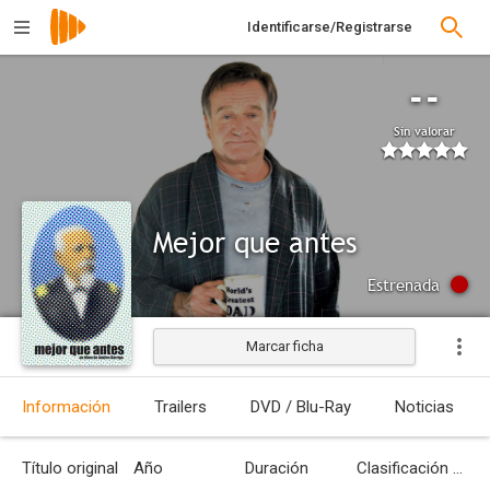
Identificarse/Registrarse
--
Sin valorar
Mejor que antes
Estrenada
Marcar ficha
Información
Trailers
DVD / Blu-Ray
Noticias
Título original
Año
Duración
Clasificación por edades