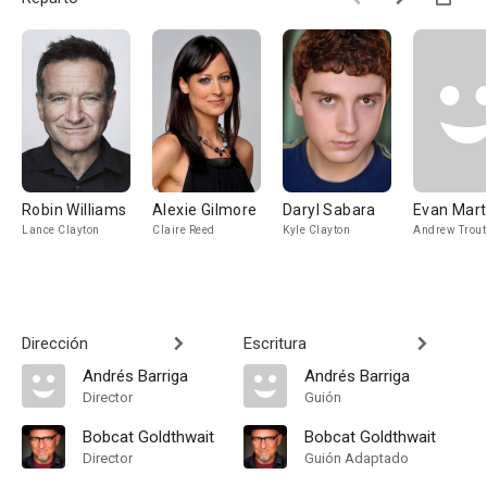
Robin Williams
Alexie Gilmore
Daryl Sabara
Evan Mart
Lance Clayton
Claire Reed
Kyle Clayton
Andrew Trou
Dirección
Escritura
Andrés Barriga
Andrés Barriga
Director
Guión
Bobcat Goldthwait
Bobcat Goldthwait
Director
Guión Adaptado