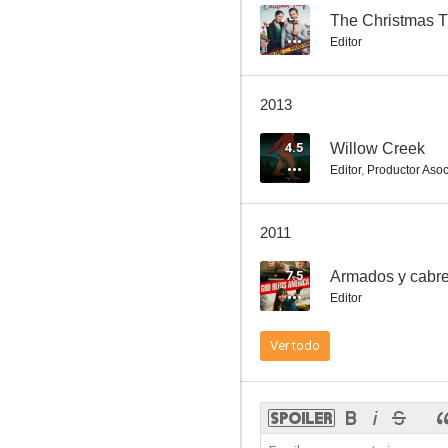
--
The Christmas T
Editor
2013
4.5
Willow Creek
Editor
,
Productor Aso
2011
7.5
Armados y cabr
Editor
Ver todo