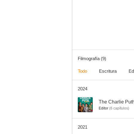
Ultimátum al planeta
--
Filmografía (9)
Todo
Escritura
Ed
2024
Mejor que antes
--
The Charlie Pu
Editor
(
6
capítulos
)
2021