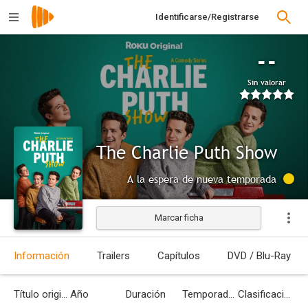
Identificarse/Registrarse
--
Sin valorar
The Charlie Puth Show
A la espera de nueva temporada
Marcar ficha
Información
Trailers
Capítulos
DVD / Blu-Ray
Título original
Año
Duración
Temporadas
Clasificación por edades