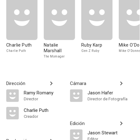
Charlie Puth
Natalie
Ruby Karp
Mike O'Do
Marshall
Charlie Puth
Gen Z Ruby
Mike O'Donne
The Momager
Dirección
Cámara
Ramy Romany
Jason Hafer
Director
Director de Fotografía
Charlie Puth
Creador
Edición
Jason Stewart
Editor