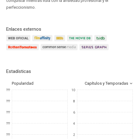
conquistar mientras lidia con la ansiedad profesional y el
perfeccionismo.
Enlaces externos
Estadísticas
Popularidad
Capítulos y Temporadas
???
10
???
8
???
6
???
4
???
2