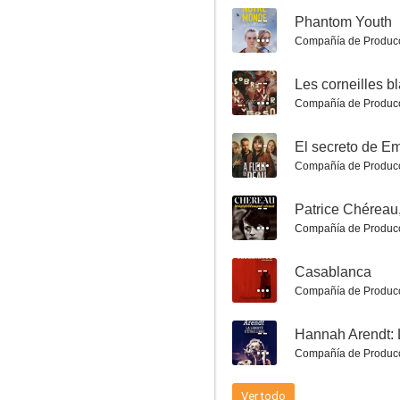
--
Phantom Youth
Compañía de Produc
Pasión sobre hielo
--
Les corneilles b
8.0
Compañía de Produc
--
El secreto de E
Compañía de Produc
--
Patrice Chéreau,
Compañía de Produc
--
Casablanca
Dofus: Book 1: Julith
Compañía de Produc
8.0
--
Hannah Arendt: La
Compañía de Produc
Ver todo