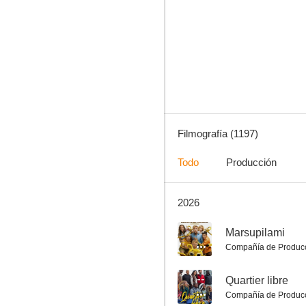
Bienvenidos al Norte
7.2
Filmografía (1197)
Todo
Producción
2026
V3nganza (Venganza 3)
6.8
--
Marsupilami
Compañía de Produc
--
Quartier libre
Compañía de Produc