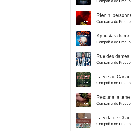
Compañía de Produc
La Malédiction du Lys
--
Rien ni personn
Compañía de Produc
8.0
--
Apuestas deport
Compañía de Produc
--
Rue des dames
Compañía de Produc
--
La vie au Cana
Asesinato en el Canal de Midi
Compañía de Produc
8.0
--
Retour à la terre
Compañía de Produc
--
La vida de Char
Compañía de Produc