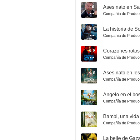
10
Asesinato en Sa
Compañía de Produc
8.3
La historia de 
Compañía de Produc
My Little Princess
6.9
Corazones rotos
10
Compañía de Produc
6.8
Asesinato en les
Compañía de Produc
6.5
Angelo en el bo
Compañía de Produc
4.7
Bambi, una vida
La danza
Compañía de Produc
9.0
--
La belle de Gaz