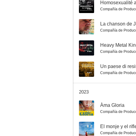
8.7
--
Compañía de Produc
--
La chanson de 
Compañía de Produc
--
Compañía de Produc
Réalité
--
Un paese di res
Compañía de Produc
8.5
2023
10
Àma Gloria
Compañía de Produc
8.2
El monje y el rifl
Compañía de Produc
Misterio en la Ópera