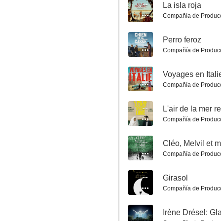
--
La isla roja
Galactik Fútbol
Compañía de Produc
8.0
--
Perro feroz
Compañía de Produc
--
Voyages en Itali
Compañía de Produc
--
L'air de la mer r
Compañía de Produc
Rosetta
8.0
--
Cléo, Melvil et m
Compañía de Produc
--
Girasol
Compañía de Produc
--
Irène Drésel: G