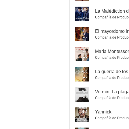
8.3
8.0
La Malédiction d
Compañía de Produc
7.3
El mayordomo i
Compañía de Produc
7.0
María Montessor
Compañía de Produc
La historia de Souleymane
6.0
La guerra de los
8.2
Compañía de Produc
5.7
Vermin: La plag
Compañía de Produc
4.2
Yannick
Compañía de Produc