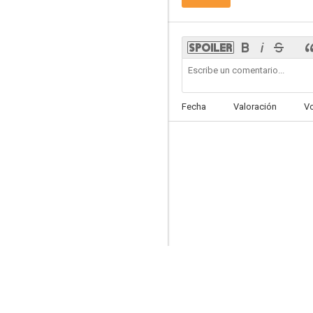
Alex Hugo
8.0
Fecha
Valoración
V
Totally Spies!: La película
8.0