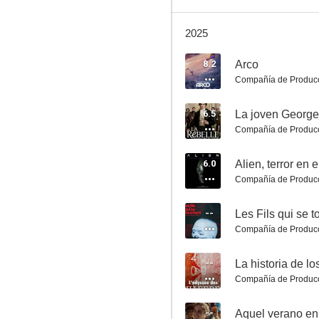
2025
Un amor de verano (La belle saison)
8.2
Arco
Compañía de Produc
5.9
6.5
La joven Georg
Compañía de Produc
6.0
Alien, terror en 
Compañía de Produc
--
Les Fils qui se 
Compañía de Produc
Pornografia
10
--
La historia de l
Compañía de Produc
--
Aquel verano en