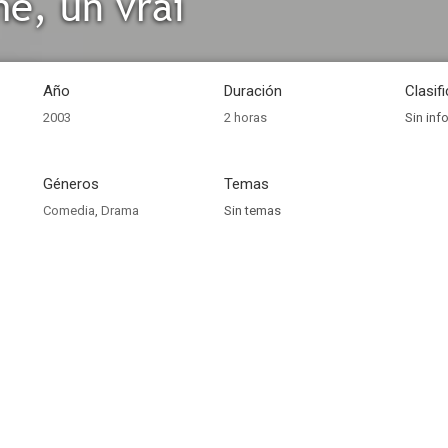
e, un vrai
Año
Duración
Clasif
2003
2 horas
Sin inf
Géneros
Temas
Comedia
,
Drama
Sin temas