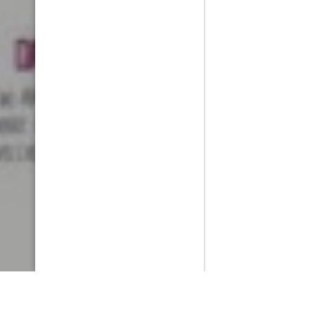
PlayMax
2026
Series populares