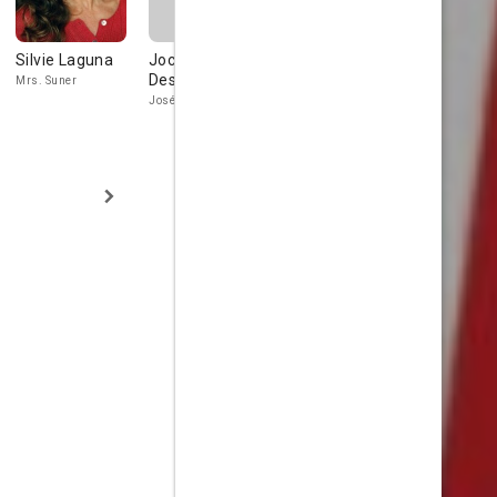
Silvie Laguna
Jocelyne
Cécile Reigher
Éva Ionesc
Desverchère
Mrs. Suner
Béatrice
Producer's
Assistant
Josépha