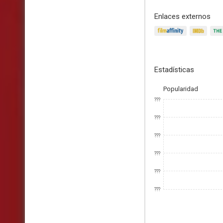
Enlaces externos
Estadísticas
Popularidad
???
???
???
???
???
???