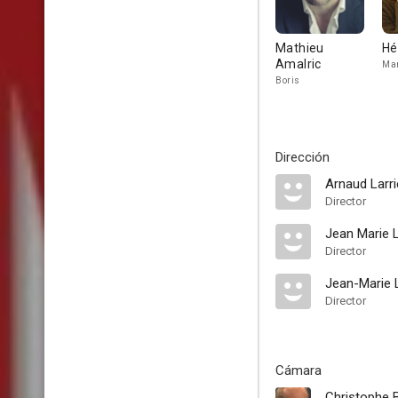
Mathieu
Hé
Amalric
Mar
Boris
Dirección
Arnaud Larr
Director
Jean Marie L
Director
Jean-Marie L
Director
Cámara
Christophe 