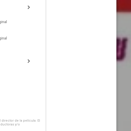
inal
inal
irector de la película. El
oductoras y/o