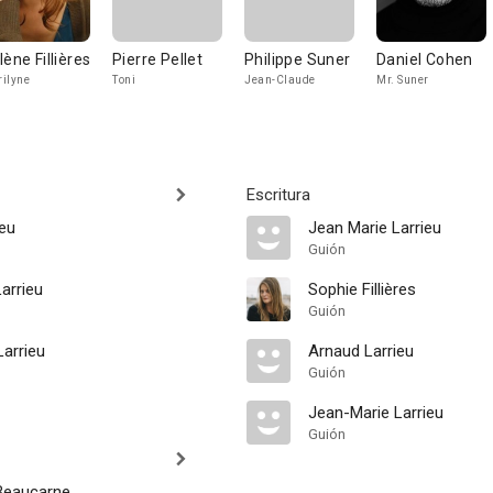
lène Fillières
Pierre Pellet
Philippe Suner
Daniel Cohen
ilyne
Toni
Jean-Claude
Mr. Suner
Escritura
ieu
Jean Marie Larrieu
Guión
arrieu
Sophie Fillières
Guión
arrieu
Arnaud Larrieu
Guión
Jean-Marie Larrieu
Guión
Beaucarne