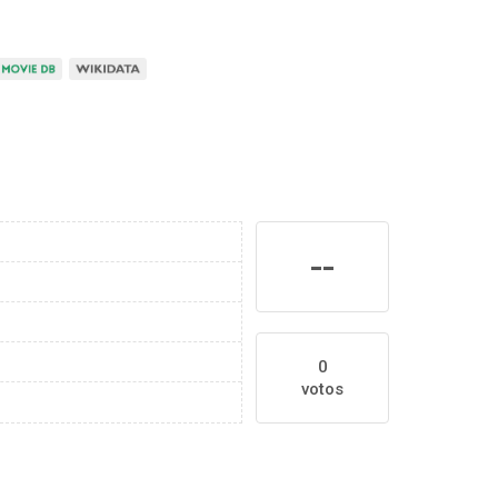
--
0
votos