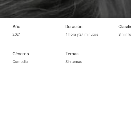
Año
Duración
Clasif
2021
1 hora y 24 minutos
Sin inf
Géneros
Temas
Comedia
Sin temas