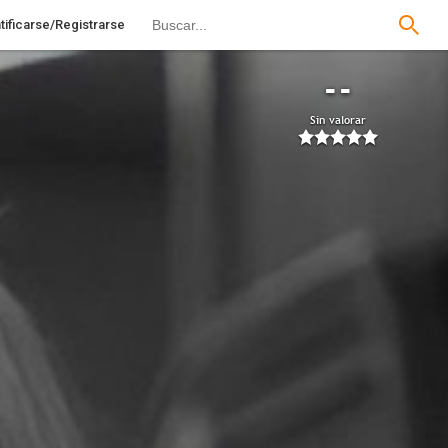
tificarse/Registrarse
--
Sin valorar