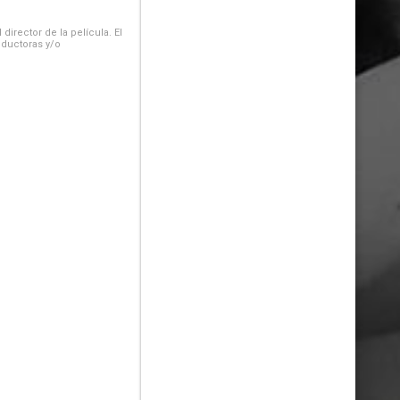
irector de la película. El
oductoras y/o