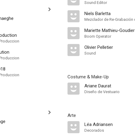
Sound Editor
Niels Barletta
rhaeghe
Mezclador de Re-Grabación 
Mariette Mathieu-Goudier
roduction
Boom Operator
Produccion
Olivier Pelletier
ution
Sound
Produccion
018
Produccion
Costume & Make-Up
Ariane Daurat
Diseño de Vestuario
Arte
age
Léa Adriansen
Decorados