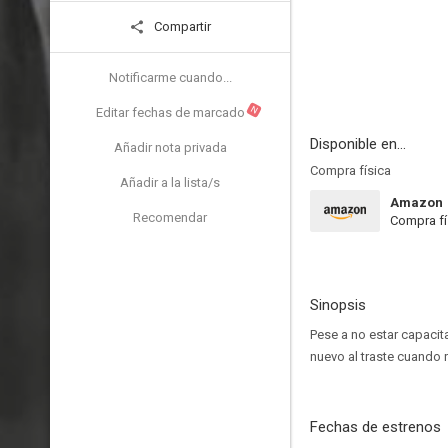
Compartir
Notificarme cuando...
N
Editar fechas de marcado
Disponible en...
Añadir nota privada
Compra física
Añadir a la lista/s
Amazon
Recomendar
Compra fí
Sinopsis
Pese a no estar capacita
nuevo al traste cuando 
Fechas de estrenos