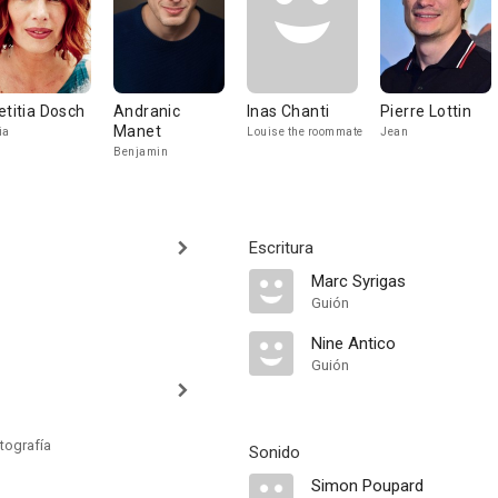
etitia Dosch
Andranic
Inas Chanti
Pierre Lottin
Manet
ia
Louise the roommate
Jean
Benjamin
Escritura
Marc Syrigas
Guión
Nine Antico
Guión
tografía
Sonido
Simon Poupard