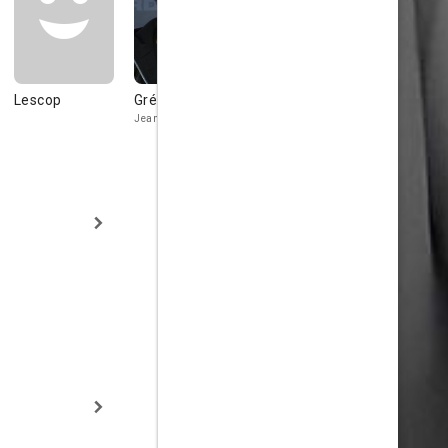
Lescop
Grégoire Colin
Jackie Berroyer
Bertrand B
Jean-Luc
Julia's father
The narrator /
director