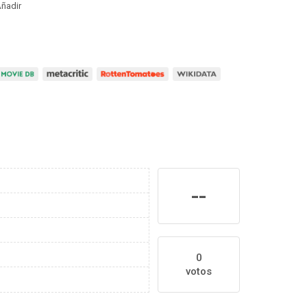
ñadir
--
0
votos