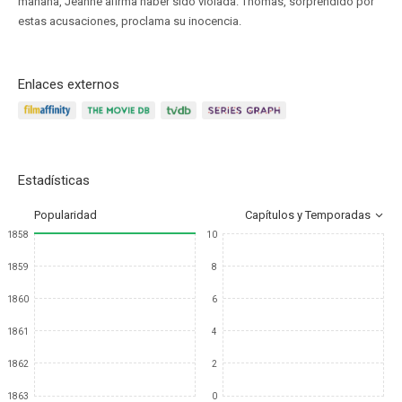
mañana, Jeanne afirma haber sido violada. Thomas, sorprendido por
estas acusaciones, proclama su inocencia.
Enlaces externos
Estadísticas
Popularidad
Capítulos y Temporadas
1858
10
1859
8
1860
6
1861
4
1862
2
1863
0