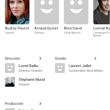
Audrey Fleurot
Arnaud Ducret
Alice David
Lionnel As
Jeanne
Thomas
Chloé Marzin
Lieutenant G
Becker
Dirección
Sonido
Lionel Bailliu
Laurent Juillet
Director, Creador
Compositor de la Música Original
Stéphanie Murat
Creador
Producción