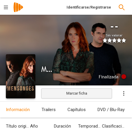
Identificarse/Registrarse
--
Sin valorar
Mensonges
Finalizada
Marcar ficha
Información
Trailers
Capítulos
DVD / Blu-Ray
Título original
Año
Duración
Temporadas
Clasificación por edades