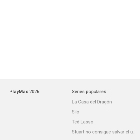
Desaparecidas en el lago
4.8
PlayMax
2026
Series populares
La Casa del Dragón
Silo
Ted Lasso
Stuart no consigue salvar el universo
Novia a medida