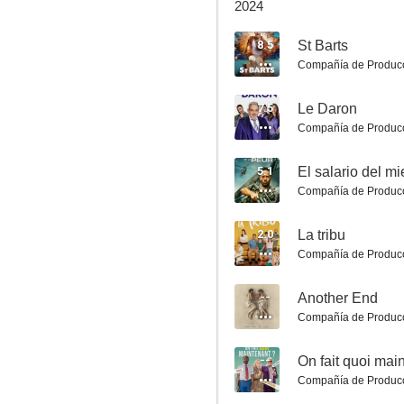
2024
8.5
St Barts
Compañía de Produc
Tu veux... ou tu veux pas?
7.5
Le Daron
Compañía de Produc
10
5.1
El salario del m
Compañía de Produc
2.0
La tribu
Compañía de Produc
--
Another End
Zig & Sharko
Compañía de Produc
10
--
On fait quoi mai
Compañía de Produc