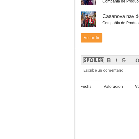
Compañía de Produc
--
Casanova navid
Compañía de Produc
Ver todo
Love at Mariposa Beach
8.0
Fecha
Valoración
V
Les profs
7.8