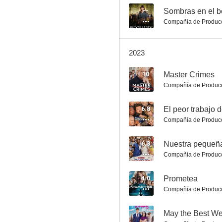
--
Sombras en el 
Compañía de Produc
2023
Tarzán
10
Master Crimes
8.4
Compañía de Produc
6.8
El peor trabajo d
Compañía de Produc
6.3
Nuestra pequeñ
Compañía de Produc
4.0
Prometea
Última oportunidad
Compañía de Produc
8.0
--
May the Best W