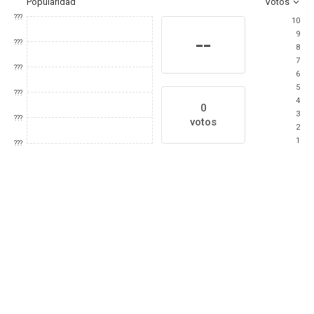
Popularidad
Votos
???
10
9
--
???
8
7
???
6
5
???
4
0
3
???
votos
2
1
???