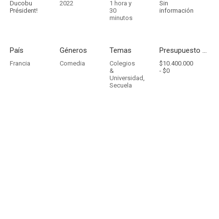
Ducobu
2022
1 hora y
Sin
Président!
30
información
minutos
País
Géneros
Temas
Presupuesto - Ingresos
Francia
Comedia
Colegios
$10.400.000
&
-
$0
Universidad
,
Secuela