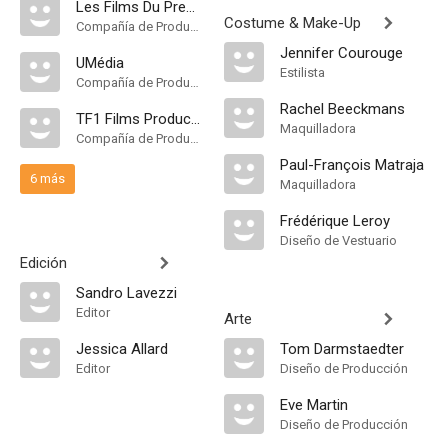
Les Films Du Premier
Costume & Make-Up
Compañía de Produccion
Jennifer Courouge
UMédia
Estilista
Compañía de Produccion
Rachel Beeckmans
TF1 Films Production
Maquilladora
Compañía de Produccion
Paul-François Matraja
6 más
Maquilladora
Frédérique Leroy
Diseño de Vestuario
Edición
Sandro Lavezzi
Editor
Arte
Jessica Allard
Tom Darmstaedter
Editor
Diseño de Producción
Eve Martin
Diseño de Producción