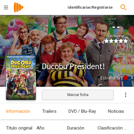
Identificarse/Registrarse
--
Sin valorar
Ducobu Président!
Estrenada
Marcar ficha
Información
Trailers
DVD / Blu-Ray
Noticias
Título original
Año
Duración
Clasificación por edades