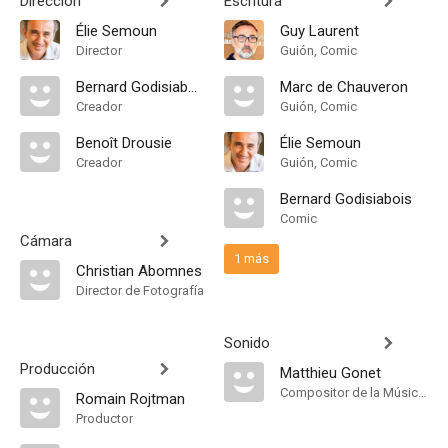
Dirección
Escritura
Élie Semoun
Guy Laurent
Director
Guión, Comic
Bernard Godisiabois
Marc de Chauveron
Creador
Guión, Comic
Benoît Drousie
Élie Semoun
Creador
Guión, Comic
Bernard Godisiabois
Comic
Cámara
1 más
Christian Abomnes
Director de Fotografía
Sonido
Producción
Matthieu Gonet
Compositor de la Música Original
Romain Rojtman
Productor