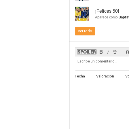
7.0
¡Felices 50!
Aparece como
Baptis
Ver todo
Barbacoa de amigos
6.3
Fecha
Valoración
V
¿Quién es quién?
6.0