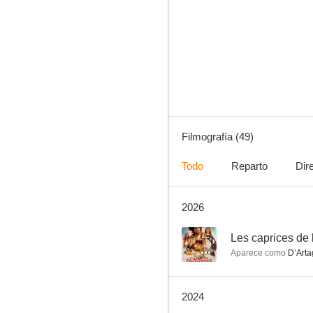
El amor es cosa de dos
7.5
Filmografía (49)
Todo
Reparto
Dir
2026
Bis
7.0
--
Les caprices de 
Aparece como
D’Arta
2024