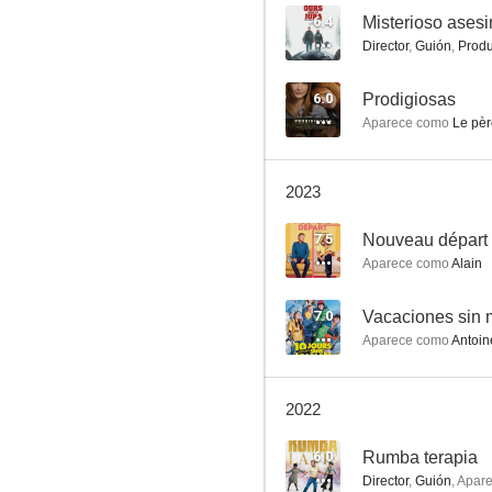
6.4
Director
,
Guión
,
Produ
¡Felices 50!
6.0
Prodigiosas
Aparece como
Le pèr
6.7
2023
7.5
Nouveau départ
Aparece como
Alain
7.0
Vacaciones sin
Aparece como
Antoin
Sobre ruedas
6.6
2022
6.0
Rumba terapia
Director
,
Guión
,
Apar