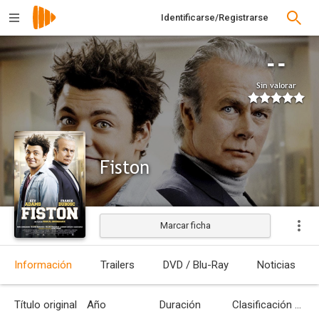
Identificarse/Registrarse
--
Sin valorar
Fiston
Marcar ficha
Estrenada
Información
Trailers
DVD / Blu-Ray
Noticias
Título original
Año
Duración
Clasificación por edades