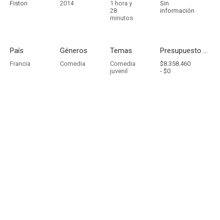
Fiston
2014
1 hora y
Sin
28
información
minutos
País
Géneros
Temas
Presupuesto - Ingresos
Francia
Comedia
Comedia
$8.358.460
juvenil
-
$0