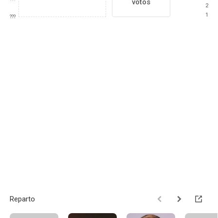
votos
2
1
???
Reparto