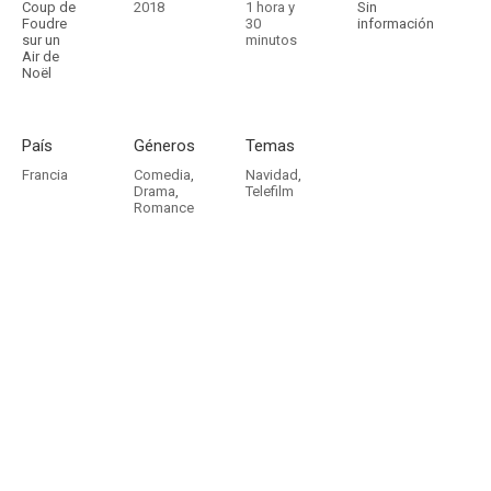
Coup de
2018
1 hora y
Sin
Foudre
30
información
sur un
minutos
Air de
Noël
País
Géneros
Temas
Francia
Comedia
,
Navidad
,
Drama
,
Telefilm
Romance