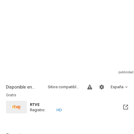
Disponible en...
Sitios compatibles
España
Gratis
RTVE
Registro:
HD
Disponible hasta el Sab, 31 Oct 2026 (Quedan 2 meses)