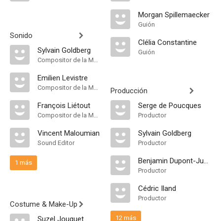
Morgan Spillemaecker
Guión
Sonido
Clélia Constantine
Sylvain Goldberg
Guión
Compositor de la Música Original
Emilien Levistre
Compositor de la Música Original
Producción
François Liétout
Serge de Poucques
Compositor de la Música Original
Productor
Vincent Maloumian
Sylvain Goldberg
Sound Editor
Productor
Benjamin Dupont-Jubien
1 más
Productor
Cédric Iland
Productor
Costume & Make-Up
12 más
Suzel Jouguet