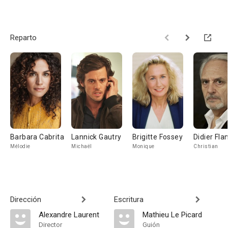
Reparto
Barbara Cabrita
Lannick Gautry
Brigitte Fossey
Didier Fl
Mélodie
Michaël
Monique
Christian
Dirección
Escritura
Alexandre Laurent
Mathieu Le Picard
Director
Guión