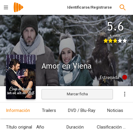
Identificarse/Registrarse
5.6
6 votos
Amor en Viena
Estrenada
Marcar ficha
Información
Trailers
DVD / Blu-Ray
Noticias
Título original
Año
Duración
Clasificación por edades