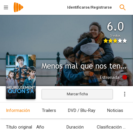
Identificarse/Registrarse
6.0
3 votos
Menos mal que nos tenemos
Estrenada
Marcar ficha
Información
Trailers
DVD / Blu-Ray
Noticias
Título original
Año
Duración
Clasificación por edades