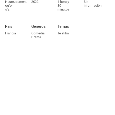
Heureusement
2022
1 hora y
Sin
qu'on
30
información
s'a
minutos
País
Géneros
Temas
Francia
Comedia
,
Telefilm
Drama