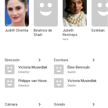
Judith Chemla
Béatrice de
Julieth
Estéban
Staël
Restrepo
Sara
Dirección
Escritura
Victoria Musiedlak
Élise Benroubi
Director
Guión
Philippe van Hissenhoven
Victoria Musiedlak
Director
Guión
Cámara
Sonido