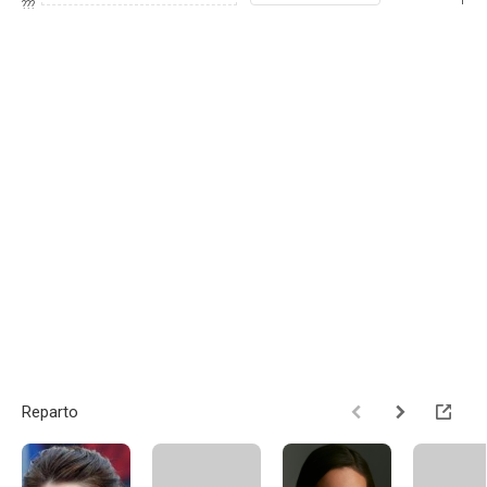
1
???
Reparto