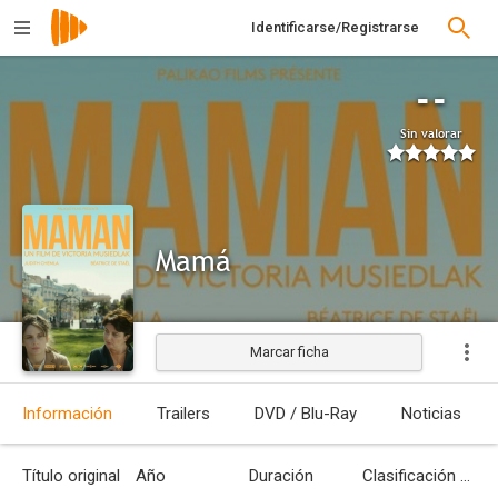
Identificarse/Registrarse
--
Sin valorar
Mamá
Marcar ficha
Estrenada
Información
Trailers
DVD / Blu-Ray
Noticias
Título original
Año
Duración
Clasificación por edades