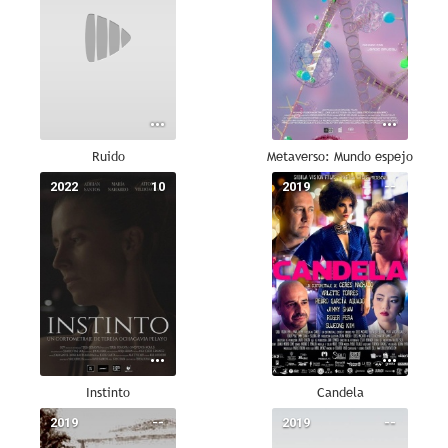
Ruido
Metaverso: Mundo espejo
2022
10
2019
--
Instinto
Candela
2019
--
2019
--