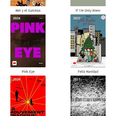
Mei y el Gatobús
If We Only Knew
2024
--
2022
--
Pink Eye
Feliz Navidad
2026
--
2011
--