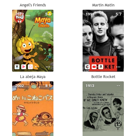
Angel's Friends
Martín Matín
2012
5.4
1993
5.7
La abeja Maya
Bottle Rocket
2002
8.1
1913
--