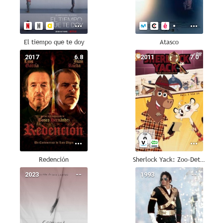
El tiempo que te doy
Atasco
2017
6.8
2011
7.0
Redención
Sherlock Yack: Zoo-Detective
2023
--
1993
--