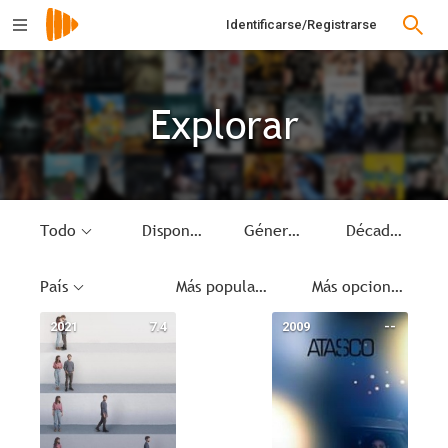
Identificarse/Registrarse
Explorar
Todo
Disponible
Género
Década
País
Más populares
Más opciones
2021
7.4
2009
--