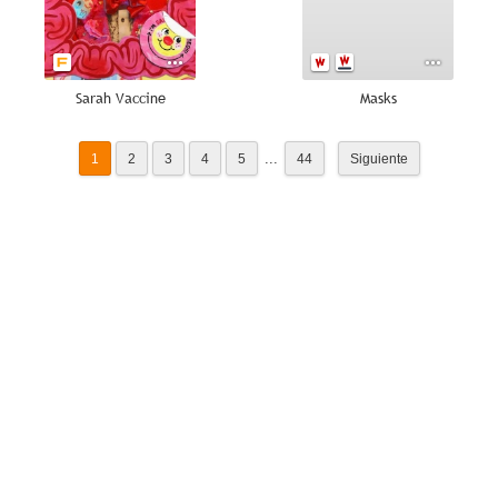
Sarah Vaccine
Masks
...
1
2
3
4
5
44
Siguiente