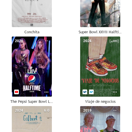
Conchita
Super Bowl XXVII Halftime Show
2020
--
2024
--
The Pepsi Super Bowl LIV Halftime Show Starring Jennifer Lopez & Shakira
Viaje de negocios
2024
6.0
2019
--