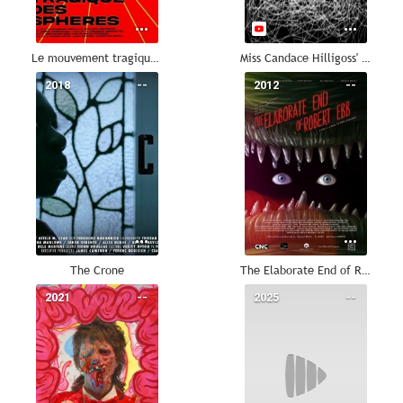
Le mouvement tragique des sphères
Miss Candace Hilligoss' Flickering Halo
2018
--
2012
--
The Crone
The Elaborate End of Robert Ebb
2021
--
2025
--