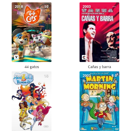
2018
10
2003
--
44 gatos
Cañas y barra
2009
10
2003
8.0