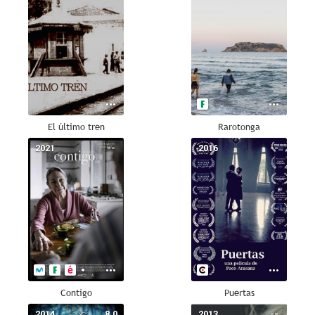
El último tren
Rarotonga
2021
--
2016
--
Contigo
Puertas
2014
8.0
2013
--