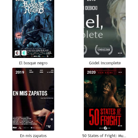
El bosque negro
Gödel Incomplete
2019
--
2020
--
En mis zapatos
50 States of Fright: Muerto de miedo