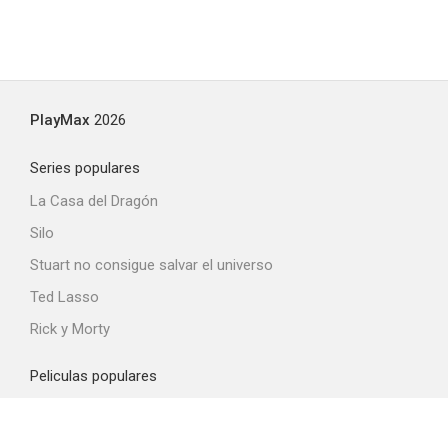
PlayMax
2026
Series populares
La Casa del Dragón
Silo
Stuart no consigue salvar el universo
Ted Lasso
Rick y Morty
Peliculas populares
Spider-Man: Brand New Day
La odisea