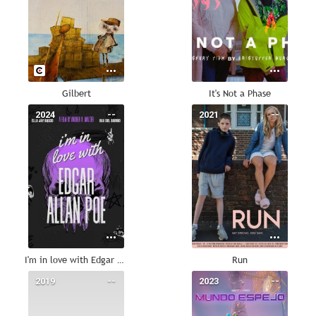
Gilbert
It's Not a Phase
2024
--
2021
--
I'm in love with Edgar Allan Poe
Run
2019
--
2023
--