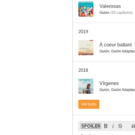
--
Valerosas
Guión
(
30
capítulos
)
2019
--
À coeur battant
Guión
,
Guión Adapta
2018
--
Vírgenes
Guión
,
Guión Adapta
Ver todo