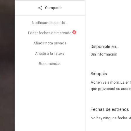
Compartir
Notificarme cuando...
N
Editar fechas de marcado
Añadir nota privada
Disponible en...
Añadir a la lista/s
Sin información
Recomendar
Sinopsis
Adrien va a morir. La e
que provocará su ausen
Fechas de estrenos
No hay ninguna fecha.
A