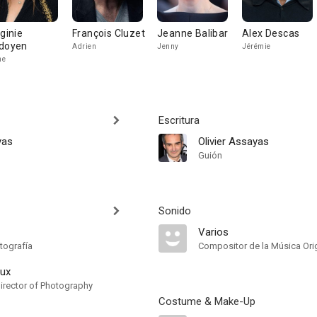
rginie
François Cluzet
Jeanne Balibar
Alex Descas
doyen
Adrien
Jenny
Jérémie
ne
Escritura
yas
Olivier Assayas
Guión
Sonido
Varios
tografía
Compositor de la Música Orig
aux
irector of Photography
Costume & Make-Up