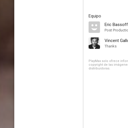
Equipo
Eric Bassoff
Post Producti
Vincent Gall
Thanks
PlayMax solo ofrece inform
copyright de las imágenes
distribuidoras.