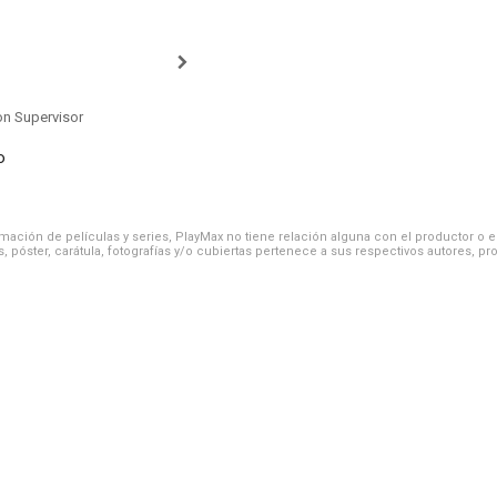
on Supervisor
o
ación de películas y series, PlayMax no tiene relación alguna con el productor o el d
, póster, carátula, fotografías y/o cubiertas pertenece a sus respectivos autores, pr