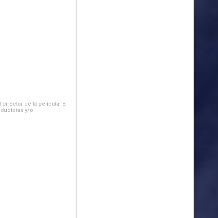
irector de la película. El
oductoras y/o