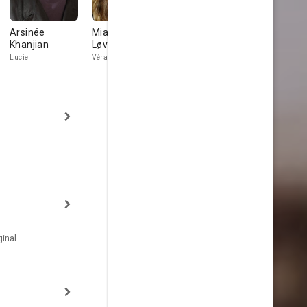
Arsinée
Mia Hansen-
Nathalie
Éric Elmos
Khanjian
Løve
Richard
Thomas
Lucie
Véra
Maryelle
inal