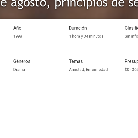
de agosto, principios de 
Año
Duración
Clasif
1998
1 hora y 34 minutos
Sin inf
Géneros
Temas
Presup
Drama
Amistad
,
Enfermedad
$0 -
$6