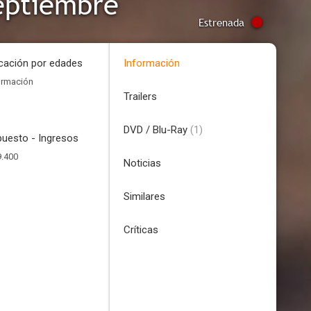
septiembre
Estrenada
icación por edades
Información
ormación
Trailers
DVD / Blu-Ray
(1)
uesto - Ingresos
9.400
Noticias
Similares
Críticas