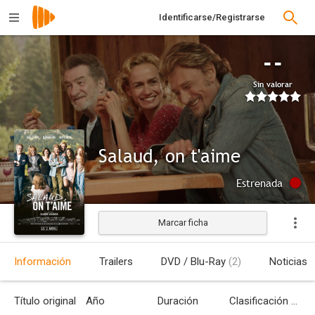
Identificarse/Registrarse
--
Sin valorar
Salaud, on t'aime
Estrenada
Marcar ficha
Información
Trailers
DVD / Blu-Ray
(2)
Noticias
Título original
Año
Duración
Clasificación por edades