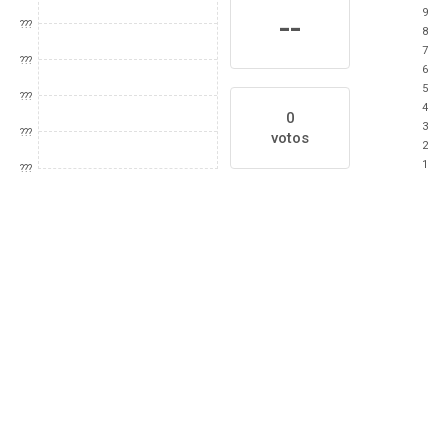
9
--
???
8
7
???
6
5
???
4
0
3
???
votos
2
1
???