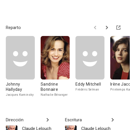
Reparto
Johnny
Sandrine
Eddy Mitchell
Irène Jac
Hallyday
Bonnaire
Frédéric Selman
Printemps K
Jacques Kaminsky
Nathalie Béranger
Dirección
Escritura
Claude Lelouch
Claude Lelouch