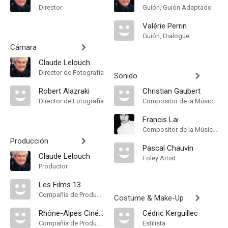
Director
Guión, Guión Adaptado
Valérie Perrin
Guión, Dialogue
Cámara
Claude Lelouch
Director de Fotografía
Sonido
Robert Alazraki
Christian Gaubert
Director de Fotografía
Compositor de la Música Original
Francis Lai
Compositor de la Música Original
Producción
Pascal Chauvin
Claude Lelouch
Foley Artist
Productor
Les Films 13
Compañía de Produccion
Costume & Make-Up
Rhône-Alpes Cinéma
Cédric Kerguillec
Compañía de Produccion
Estilista