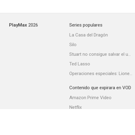
La virgen de Pessac
PlayMax
2026
Series populares
--
La Casa del Dragón
Silo
Stuart no consigue salvar el universo
Ted Lasso
Operaciones especiales: Lioness
Contenido que expirara en VOD
Un día bien aprovechado
Amazon Prime Video
Netflix
Filmin
Movistar+