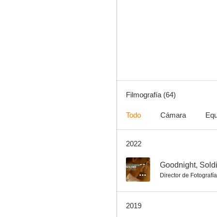
9 semanas y media II (Amor en París)
6.0
Filmografía (64)
Todo
Cámara
Equ
2022
Los años más bellos de una vida
3.0
--
Goodnight, Sold
Director de Fotografía
2019