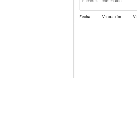
Fecha
Valoración
V
Arrête de pleurer Pénélope
--
Tu peux garder un secret?
--