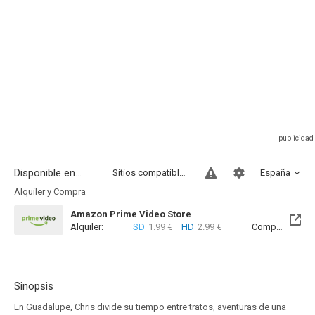
Disponible en...
Sitios compatibles
España
Alquiler y Compra
Amazon Prime Video Store
Alquiler:
SD
1.99 €
HD
2.99 €
Compra:
SD
7
Sinopsis
En Guadalupe, Chris divide su tiempo entre tratos, aventuras de una