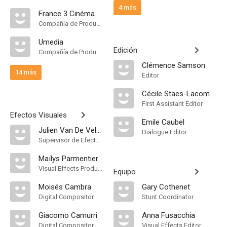
4 más
France 3 Cinéma
Compañía de Produccion
Umedia
Edición
Compañía de Produccion
Clémence Samson
14 más
Editor
Cécile Staes-Lacommère
First Assistant Editor
Efectos Visuales
Emile Caubel
Julien Van De Velde
Dialogue Editor
Supervisor de Efectos Visuales
Maïlys Parmentier
Visual Effects Producer
Equipo
Moisés Cambra
Gary Cothenet
Digital Compositor
Stunt Coordinator
Giacomo Camurri
Anna Fusacchia
Digital Compositor
Visual Effects Editor