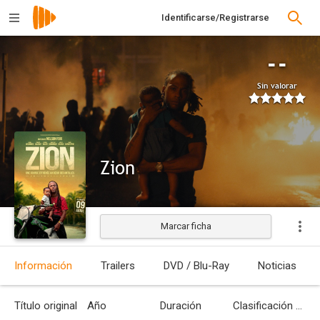
Identificarse/Registrarse
--
Sin valorar
Zion
Marcar ficha
Estrenada
Información
Trailers
DVD / Blu-Ray
Noticias
Título original
Año
Duración
Clasificación por edades