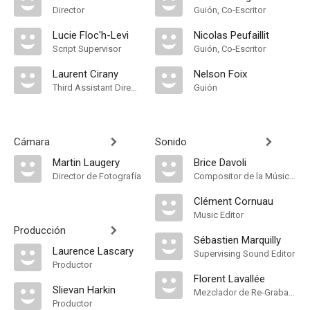
Director
Guión, Co-Escritor
Lucie Floc'h-Levi
Nicolas Peufaillit
Script Supervisor
Guión, Co-Escritor
Laurent Cirany
Nelson Foix
Third Assistant Director
Guión
Cámara
Sonido
Martin Laugery
Brice Davoli
Director de Fotografía
Compositor de la Música Original
Clément Cornuau
Music Editor
Producción
Sébastien Marquilly
Laurence Lascary
Supervising Sound Editor
Productor
Florent Lavallée
Slievan Harkin
Mezclador de Re-Grabación de Sonido
Productor